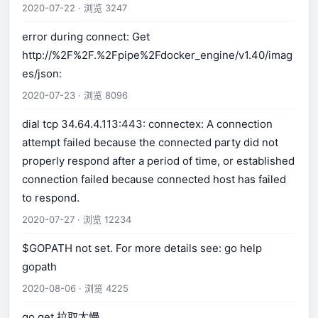
2020-07-22 · 浏览 3247
error during connect: Get
http://%2F%2F.%2Fpipe%2Fdocker_engine/v1.40/imag
es/json:
2020-07-23 · 浏览 8096
dial tcp 34.64.4.113:443: connectex: A connection
attempt failed because the connected party did not
properly respond after a period of time, or established
connection failed because connected host has failed
to respond.
2020-07-27 · 浏览 12234
$GOPATH not set. For more details see: go help
gopath
2020-08-06 · 浏览 4225
go get 拉取太慢