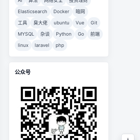
AI
算法
网络安全
投资理财
Elasticsearch
Docker
暗网
盘上的空间。

工具
臭大佬
ubuntu
Vue
Git
在删除数据时立即释放磁盘空间，而是将其标记为可重用的空间。要清
MYSQL
杂谈
Python
Go
前端
linux
laravel
php
公众号