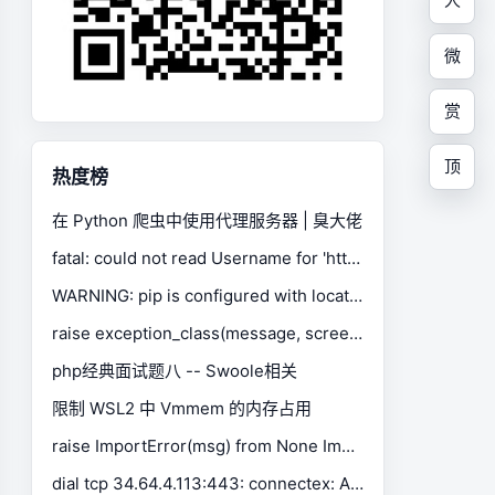
人
微
赏
顶
热度榜
在 Python 爬虫中使用代理服务器 | 臭大佬
fatal: could not read Username for 'https://gitee.com': No such device or address
WARNING: pip is configured with locations that require TLS/SSL, however the ssl module in Python is not available.
raise exception_class(message, screen, stacktrace) selenium.common.exceptions.SessionNotCreatedException
php经典面试题八 -- Swoole相关
限制 WSL2 中 Vmmem 的内存占用
raise ImportError(msg) from None ImportError: Missing optional dependency 'xlrd'. Install xlrd >= 1.0.0 for Excel support Use pip or conda to install xlrd.
dial tcp 34.64.4.113:443: connectex: A connection attempt failed because the connected party did not properly respond after a period of time, or established connection failed because connected host has failed to respond.