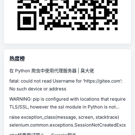
热度榜
在 Python 爬虫中使用代理服务器 | 臭大佬
fatal: could not read Username for 'https://gitee.com':
No such device or address
WARNING: pip is configured with locations that require
TLS/SSL, however the ssl module in Python is not
available.
raise exception_class(message, screen, stacktrace)
selenium.common.exceptions.SessionNotCreatedExceptio