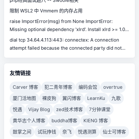
php经典面试题八 -- Swoole相关
限制 WSL2 中 Vmmem 的内存占用
raise ImportError(msg) from None ImportError:
Missing optional dependency 'xlrd'. Install xlrd >= 1.0.0
for Excel support Use pip or conda to install xlrd.
dial tcp 34.64.4.113:443: connectex: A connection
attempt failed because the connected party did not
properly respond after a period of time, or established
connection failed because connected host has failed
to respond.
友情链接
Carver 博客
犯二青年博客
编码会馆
overtrue
厦门活地图
裸皮狗
翼闪博客
LearnKu
九歌
悦遇
Vijay Blog
zed技术博客
7分钟课堂
黄华志个人博客
buddha博客
KIENG 博客
鼓掌之间
试玩挣钱
奈飞
悦遇测算
仙士可博客