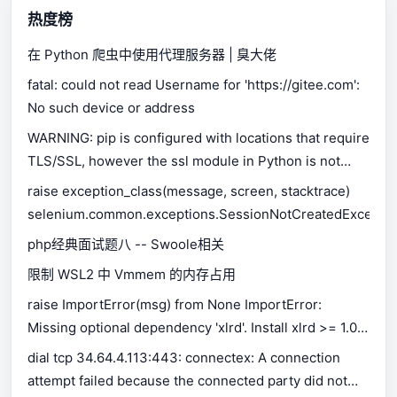
热度榜
在 Python 爬虫中使用代理服务器 | 臭大佬
fatal: could not read Username for 'https://gitee.com':
No such device or address
WARNING: pip is configured with locations that require
TLS/SSL, however the ssl module in Python is not
available.
raise exception_class(message, screen, stacktrace)
selenium.common.exceptions.SessionNotCreatedExceptio
php经典面试题八 -- Swoole相关
限制 WSL2 中 Vmmem 的内存占用
raise ImportError(msg) from None ImportError:
Missing optional dependency 'xlrd'. Install xlrd >= 1.0.0
for Excel support Use pip or conda to install xlrd.
dial tcp 34.64.4.113:443: connectex: A connection
attempt failed because the connected party did not