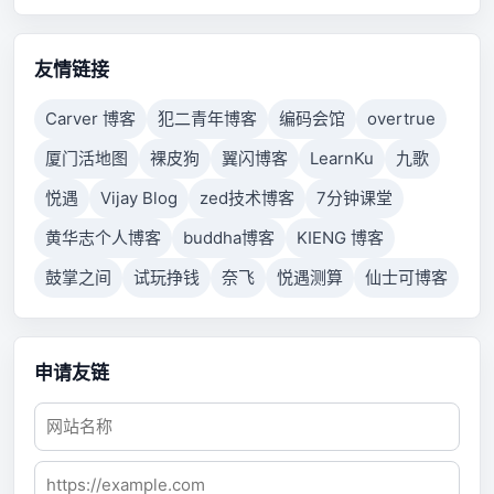
properly respond after a period of time, or established
connection failed because connected host has failed
to respond.
友情链接
Carver 博客
犯二青年博客
编码会馆
overtrue
厦门活地图
裸皮狗
翼闪博客
LearnKu
九歌
悦遇
Vijay Blog
zed技术博客
7分钟课堂
黄华志个人博客
buddha博客
KIENG 博客
鼓掌之间
试玩挣钱
奈飞
悦遇测算
仙士可博客
申请友链