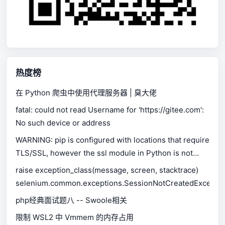
热度榜
在 Python 爬虫中使用代理服务器 | 臭大佬
fatal: could not read Username for 'https://gitee.com':
No such device or address
WARNING: pip is configured with locations that require
TLS/SSL, however the ssl module in Python is not
available.
raise exception_class(message, screen, stacktrace)
selenium.common.exceptions.SessionNotCreatedExceptio
php经典面试题八 -- Swoole相关
限制 WSL2 中 Vmmem 的内存占用