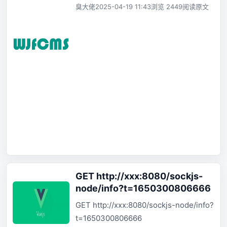
臭大佬
2025-04-19 11:43
浏览 2449
阅读原文
GET http://xxx:8080/sockjs-
node/info?t=1650300806666
GET http://xxx:8080/sockjs-node/info?
t=1650300806666