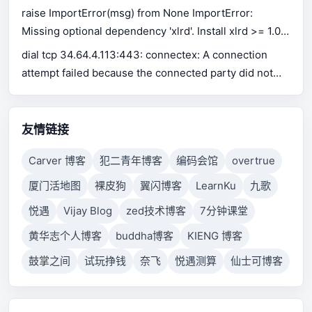
raise ImportError(msg) from None ImportError:
Missing optional dependency 'xlrd'. Install xlrd >= 1.0.0
for Excel support Use pip or conda to install xlrd.
dial tcp 34.64.4.113:443: connectex: A connection
attempt failed because the connected party did not
properly respond after a period of time, or established
connection failed because connected host has failed
to respond.
友情链接
Carver 博客
犯二青年博客
编码会馆
overtrue
厦门活地图
裸皮狗
翼闪博客
LearnKu
九歌
悦遇
Vijay Blog
zed技术博客
7分钟课堂
黄华志个人博客
buddha博客
KIENG 博客
鼓掌之间
试玩挣钱
奈飞
悦遇测算
仙士可博客