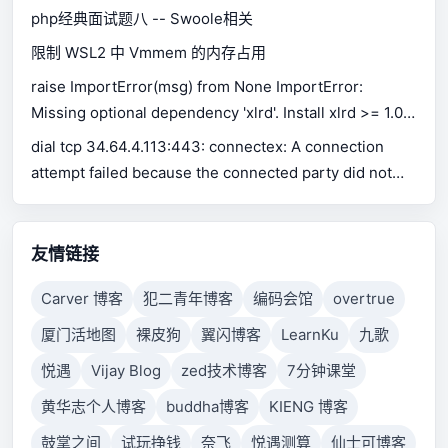
php经典面试题八 -- Swoole相关
限制 WSL2 中 Vmmem 的内存占用
raise ImportError(msg) from None ImportError:
Missing optional dependency 'xlrd'. Install xlrd >= 1.0.0
for Excel support Use pip or conda to install xlrd.
dial tcp 34.64.4.113:443: connectex: A connection
attempt failed because the connected party did not
properly respond after a period of time, or established
connection failed because connected host has failed
to respond.
友情链接
Carver 博客
犯二青年博客
编码会馆
overtrue
厦门活地图
裸皮狗
翼闪博客
LearnKu
九歌
悦遇
Vijay Blog
zed技术博客
7分钟课堂
黄华志个人博客
buddha博客
KIENG 博客
鼓掌之间
试玩挣钱
奈飞
悦遇测算
仙士可博客