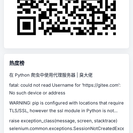
热度榜
在 Python 爬虫中使用代理服务器 | 臭大佬
fatal: could not read Username for 'https://gitee.com':
No such device or address
WARNING: pip is configured with locations that require
TLS/SSL, however the ssl module in Python is not
available.
raise exception_class(message, screen, stacktrace)
selenium.common.exceptions.SessionNotCreatedExceptio