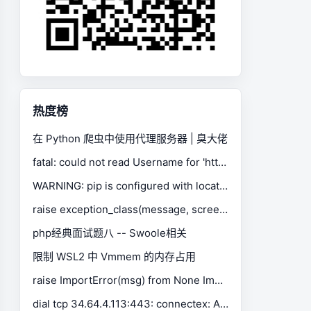
热度榜
在 Python 爬虫中使用代理服务器 | 臭大佬
fatal: could not read Username for 'https://gitee.com': No such device or address
WARNING: pip is configured with locations that require TLS/SSL, however the ssl module in Python is not available.
raise exception_class(message, screen, stacktrace) selenium.common.exceptions.SessionNotCreatedException
php经典面试题八 -- Swoole相关
限制 WSL2 中 Vmmem 的内存占用
raise ImportError(msg) from None ImportError: Missing optional dependency 'xlrd'. Install xlrd >= 1.0.0 for Excel support Use pip or conda to install xlrd.
dial tcp 34.64.4.113:443: connectex: A connection attempt failed because the connected party did not properly respond after a period of time, or established connection failed because connected host has failed to respond.