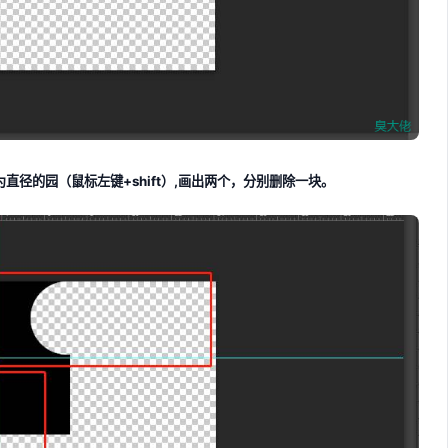
径的园（鼠标左键+shift）,画出两个，分别删除一块。