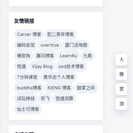
友情链接
Carver 博客
犯二青年博客
编码会馆
overtrue
厦门活地图
裸皮狗
翼闪博客
LearnKu
九歌
人
悦遇
Vijay Blog
zed技术博客
微
7分钟课堂
黄华志个人博客
buddha博客
KIENG 博客
鼓掌之间
赏
试玩挣钱
奈飞
悦遇测算
顶
仙士可博客