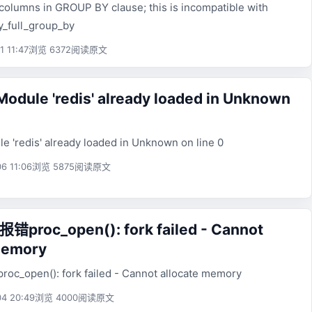
olumns in GROUP BY clause; this is incompatible with
_full_group_by
1 11:47
浏览 6372
阅读原文
Module 'redis' already loaded in Unknown
e 'redis' already loaded in Unknown on line 0
6 11:06
浏览 5875
阅读原文
错proc_open(): fork failed - Cannot
memory
c_open(): fork failed - Cannot allocate memory
4 20:49
浏览 4000
阅读原文