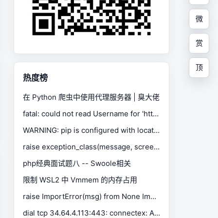
微
赏
顶
热度榜
在 Python 爬虫中使用代理服务器 | 臭大佬
fatal: could not read Username for 'https://gitee.com': No such device or address
WARNING: pip is configured with locations that require TLS/SSL, however the ssl module in Python is not available.
raise exception_class(message, screen, stacktrace) selenium.common.exceptions.SessionNotCreatedException
php经典面试题八 -- Swoole相关
限制 WSL2 中 Vmmem 的内存占用
raise ImportError(msg) from None ImportError: Missing optional dependency 'xlrd'. Install xlrd >= 1.0.0 for Excel support Use pip or conda to install xlrd.
dial tcp 34.64.4.113:443: connectex: A connection attempt failed because the connected party did not properly respond after a period of time, or established connection failed because connected host has failed to respond.