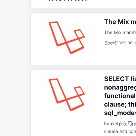
The Mix ma
The Mix manife
臭大佬
2020-06-1
SELECT li
nonaggreg
functiona
clause; th
sql_mode=
laravel在使用g
clause and con