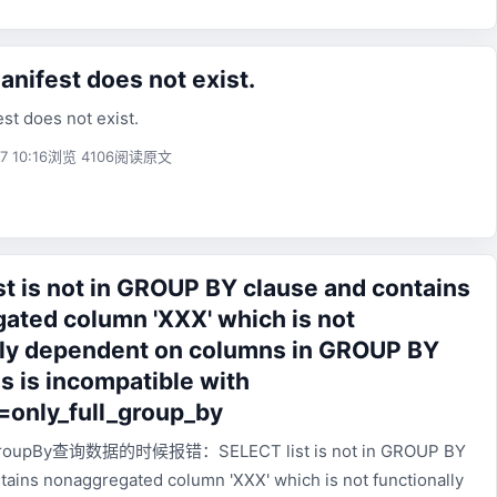
nifest does not exist.
st does not exist.
7 10:16
浏览 4106
阅读原文
st is not in GROUP BY clause and contains
ated column 'XXX' which is not
lly dependent on columns in GROUP BY
is is incompatible with
only_full_group_by
roupBy查询数据的时候报错：SELECT list is not in GROUP BY
tains nonaggregated column 'XXX' which is not functionally