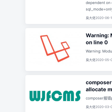
dependent on c
sql_mode=only
臭大佬
2020-06-1
Warning: 
on line 0
Warning: Modul
臭大佬
2020-05-0
composer报
allocate 
composer报错pro
臭大佬
2020-03-0