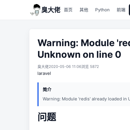
臭大佬
首页
其他
Python
前端
Warning: Module 'red
Unknown on line 0
臭大佬
2020-05-06 11:06
浏览 5872
laravel
简介
Warning: Module 'redis' already loaded in
问题