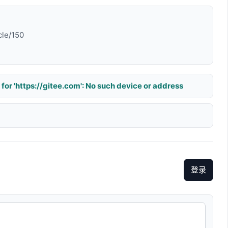
cle/150
for 'https://gitee.com': No such device or address
登录