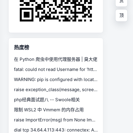
赏
顶
热度榜
在 Python 爬虫中使用代理服务器 | 臭大佬
fatal: could not read Username for 'https://gitee.com': No such device or address
WARNING: pip is configured with locations that require TLS/SSL, however the ssl module in Python is not available.
raise exception_class(message, screen, stacktrace) selenium.common.exceptions.SessionNotCreatedException
php经典面试题八 -- Swoole相关
限制 WSL2 中 Vmmem 的内存占用
raise ImportError(msg) from None ImportError: Missing optional dependency 'xlrd'. Install xlrd >= 1.0.0 for Excel support Use pip or conda to install xlrd.
dial tcp 34.64.4.113:443: connectex: A connection attempt failed because the connected party did not properly respond after a period of time, or established connection failed because connected host has failed to respond.