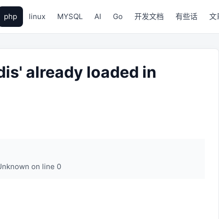
php
linux
MYSQL
AI
Go
开发文档
有些话
文
is' already loaded in
 Unknown on line 0