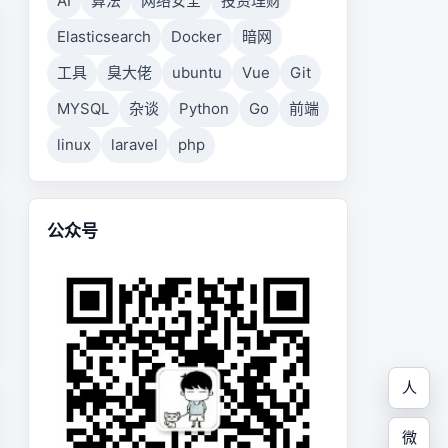
AI
算法
网络安全
投资理财
Elasticsearch
Docker
暗网
工具
臭大佬
ubuntu
Vue
Git
MYSQL
杂谈
Python
Go
前端
linux
laravel
php
公众号
人
微