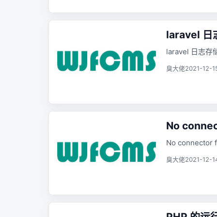
larave
laravel 日
臭大佬
2021-12-1
No connect
No connector f
臭大佬
2021-12-1
PHP 的运