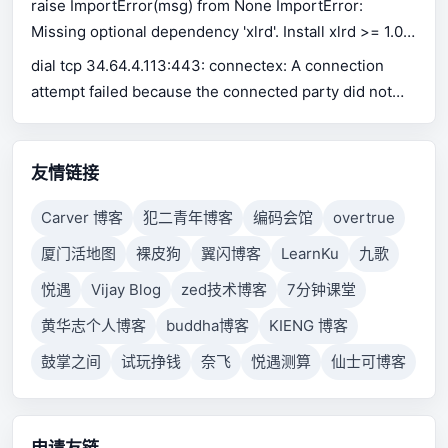
raise ImportError(msg) from None ImportError:
Missing optional dependency 'xlrd'. Install xlrd >= 1.0.0
for Excel support Use pip or conda to install xlrd.
dial tcp 34.64.4.113:443: connectex: A connection
attempt failed because the connected party did not
properly respond after a period of time, or established
connection failed because connected host has failed
to respond.
友情链接
Carver 博客
犯二青年博客
编码会馆
overtrue
厦门活地图
裸皮狗
翼闪博客
LearnKu
九歌
悦遇
Vijay Blog
zed技术博客
7分钟课堂
黄华志个人博客
buddha博客
KIENG 博客
鼓掌之间
试玩挣钱
奈飞
悦遇测算
仙士可博客