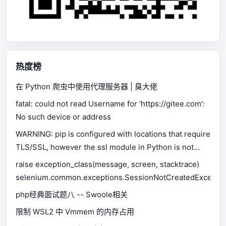
热度榜
在 Python 爬虫中使用代理服务器 | 臭大佬
fatal: could not read Username for 'https://gitee.com':
No such device or address
WARNING: pip is configured with locations that require
TLS/SSL, however the ssl module in Python is not
available.
raise exception_class(message, screen, stacktrace)
selenium.common.exceptions.SessionNotCreatedExceptio
php经典面试题八 -- Swoole相关
限制 WSL2 中 Vmmem 的内存占用