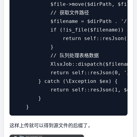
            $file->move($dirPath, $fileNa
            // 获取文件路径

            $filename = $dirPath . '/' . 
            if (!is_file($filename)) {

                return self::resJson(1
            }

            // 队列处理表格数据

            XlsxJob::dispatch($filename);
            return self::resJson(0,
        } catch (\Exception $ex) {

            return self::resJson(1, $ex->
        }

这样上传就可以得到源文件的后缀了，