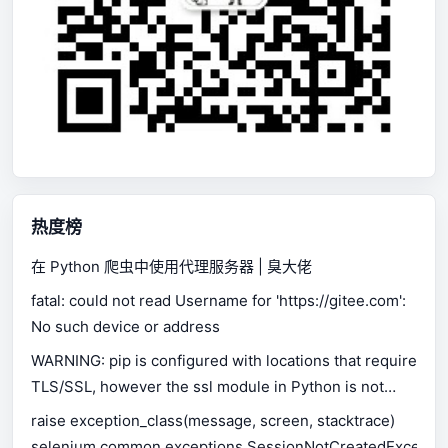
热度榜
在 Python 爬虫中使用代理服务器 | 臭大佬
fatal: could not read Username for 'https://gitee.com':
No such device or address
WARNING: pip is configured with locations that require
TLS/SSL, however the ssl module in Python is not
available.
raise exception_class(message, screen, stacktrace)
selenium.common.exceptions.SessionNotCreatedExceptio