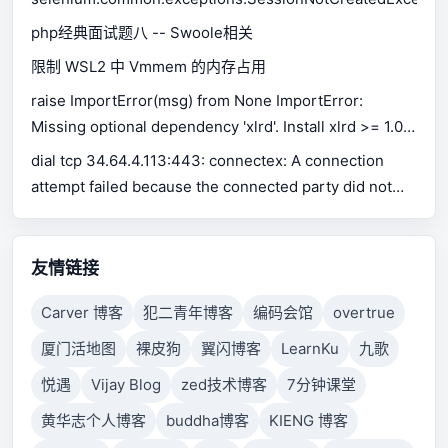
php经典面试题八 -- Swoole相关
限制 WSL2 中 Vmmem 的内存占用
raise ImportError(msg) from None ImportError:
Missing optional dependency 'xlrd'. Install xlrd >= 1.0.0
for Excel support Use pip or conda to install xlrd.
dial tcp 34.64.4.113:443: connectex: A connection
attempt failed because the connected party did not
properly respond after a period of time, or established
connection failed because connected host has failed
to respond.
友情链接
Carver 博客
犯二青年博客
编码会馆
overtrue
厦门活地图
裸皮狗
翼闪博客
LearnKu
九歌
悦遇
Vijay Blog
zed技术博客
7分钟课堂
黄华志个人博客
buddha博客
KIENG 博客