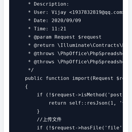
     * Description:

     * User: Vijay <1937832819@qq.com>

     * Date: 2020/09/09

     * Time: 11:21

     * @param Request $request

     * @return \Illuminate\Contracts\Rou
     * @throws \PhpOffice\PhpSpreadsheet\
     * @throws \PhpOffice\PhpSpreadsheet\
     */

    public function import(Request $reque
    {

        if (!$request->isMethod('post')) 
            return self::resJson(1, '请
        }

        //上传文件

        if (!$request->hasFile('file')) {