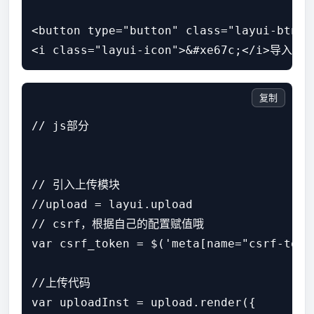
<button type="button" class="layui-btn" i
复制
// js部分

// 引入上传模块

//upload = layui.upload

// csrf，根据自己的配置赋值哦

var csrf_token = $('meta[name="csrf-toke
//上传代码

var uploadInst = upload.render({
