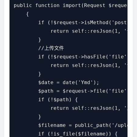
public function import(Request $request)

    {

        if (!$request->isMethod('post')) 
            return self::resJson(1, '请
        }

        //上传文件

        if (!$request->hasFile('file')) {
            return self::resJson(1, '请
        }

        $date = date('Ymd');

        $path = $request->file('file')->
        if (!$path) {

            return self::resJson(1, '上传
        }

        $filename = public_path('/upload
        if (!is_file($filename)) {
