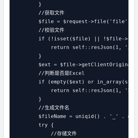
        }

        //获取文件

        $file = $request->file('file');

        //校验文件

        if (!isset($file) || !$file->isVa
            return self::resJson(1, '上传
        }

        $ext = $file->getClientOrigina
        //判断是否是Excel

        if (empty($ext) or in_array(strt
            return self::resJson(1, '
        }

        //生成文件名

        $fileName = uniqid() . '_' . dec
        try {

            //存储文件
