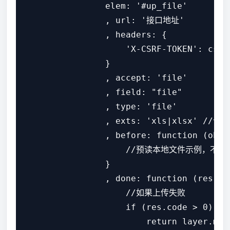
                elem: '#up_file'

                , url: '接口地址'

                , headers: {

                    'X-CSRF-TOKEN': 
                }

                , accept: 'file'

                , field: "file"

                , type: 'file'

                , exts: 'xls|xlsx
                , before: function (obj) 
                    //预读本地文件示例，不支持
                }

                , done: function (res) {

                    //如果上传失败

                    if (res.code > 0) {

                        return layer.ms