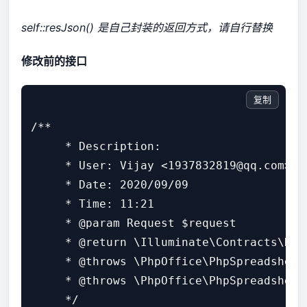
self::resJson() 是自己封装的返回方式，请自行替换
修改前的接口
复制
/**

     * Description:

     * User: Vijay <1937832819@qq.com>

     * Date: 2020/09/09

     * Time: 11:21

     * @param Request $request

     * @return \Illuminate\Contracts\Rou
     * @throws \PhpOffice\PhpSpreadsheet\
     * @throws \PhpOffice\PhpSpreadsheet\
     */
