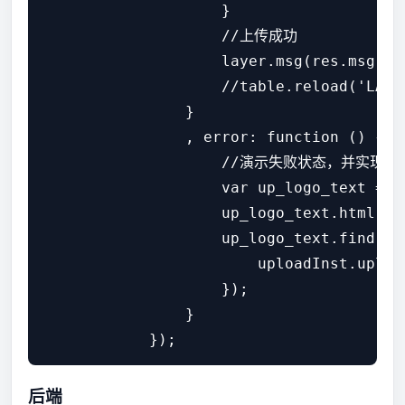
                    }

                    //上传成功

                    layer.msg(res.msg, {i
                    //table.reload('LAY
                }

                , error: function () {

                    //演示失败状态，并实现重传
                    var up_logo_text = $
                    up_logo_text.html('
                    up_logo_text.find('.
                        uploadInst.upload
                    });

                }

后端