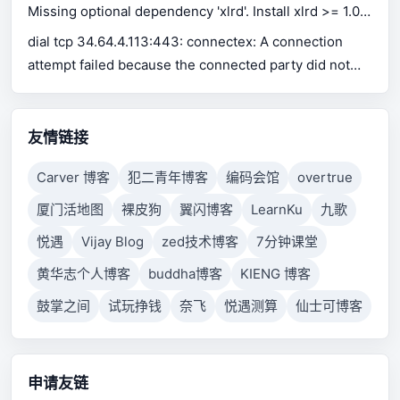
Missing optional dependency 'xlrd'. Install xlrd >= 1.0.0
for Excel support Use pip or conda to install xlrd.
dial tcp 34.64.4.113:443: connectex: A connection
attempt failed because the connected party did not
properly respond after a period of time, or established
connection failed because connected host has failed
to respond.
友情链接
Carver 博客
犯二青年博客
编码会馆
overtrue
厦门活地图
裸皮狗
翼闪博客
LearnKu
九歌
悦遇
Vijay Blog
zed技术博客
7分钟课堂
黄华志个人博客
buddha博客
KIENG 博客
鼓掌之间
试玩挣钱
奈飞
悦遇测算
仙士可博客
申请友链