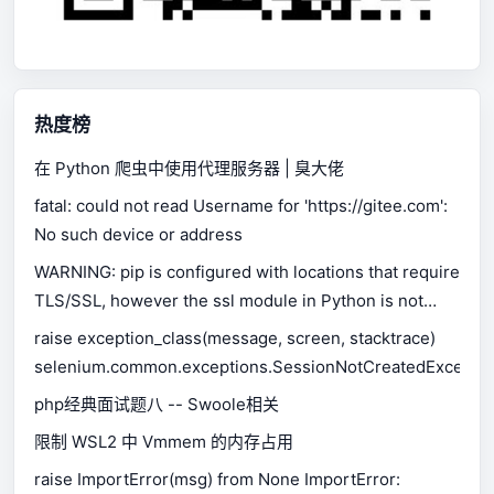
热度榜
在 Python 爬虫中使用代理服务器 | 臭大佬
fatal: could not read Username for 'https://gitee.com':
No such device or address
WARNING: pip is configured with locations that require
TLS/SSL, however the ssl module in Python is not
available.
raise exception_class(message, screen, stacktrace)
selenium.common.exceptions.SessionNotCreatedExceptio
php经典面试题八 -- Swoole相关
限制 WSL2 中 Vmmem 的内存占用
raise ImportError(msg) from None ImportError: