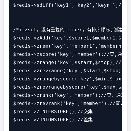
$redis->sdiff('key1','key2','keyn');
/*7.Zset，没有重复的member，有排序顺序,创建更新
$redis->zAdd('key',$score1,$member1
$redis->zrem('key','member1','memb
$redis->zscore('key','member');//查,通过值
$redis->zrange('key',$start,$stop
$redis->zrevrange('key',$start,$s
$redis->zrangebyscore('key',$min,$
$redis->zrevrangebyscore('key',$max
$redis->zrank('key','member');//查，通
$redis->zrevrank('key','member');//
$redis->ZINTERSTORE();//交集

$redis->ZUNIONSTORE();//差集
