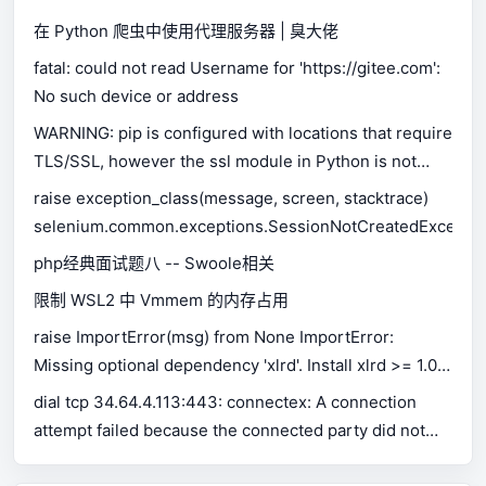
在 Python 爬虫中使用代理服务器 | 臭大佬
fatal: could not read Username for 'https://gitee.com':
No such device or address
WARNING: pip is configured with locations that require
TLS/SSL, however the ssl module in Python is not
available.
raise exception_class(message, screen, stacktrace)
selenium.common.exceptions.SessionNotCreatedExceptio
php经典面试题八 -- Swoole相关
限制 WSL2 中 Vmmem 的内存占用
raise ImportError(msg) from None ImportError:
Missing optional dependency 'xlrd'. Install xlrd >= 1.0.0
for Excel support Use pip or conda to install xlrd.
dial tcp 34.64.4.113:443: connectex: A connection
attempt failed because the connected party did not
properly respond after a period of time, or established