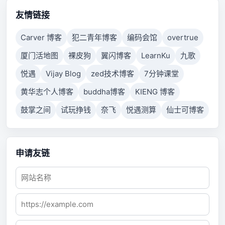
connection failed because connected host has failed
to respond.
友情链接
Carver 博客
犯二青年博客
编码会馆
overtrue
厦门活地图
裸皮狗
翼闪博客
LearnKu
九歌
悦遇
Vijay Blog
zed技术博客
7分钟课堂
黄华志个人博客
buddha博客
KIENG 博客
鼓掌之间
试玩挣钱
奈飞
悦遇测算
仙士可博客
申请友链