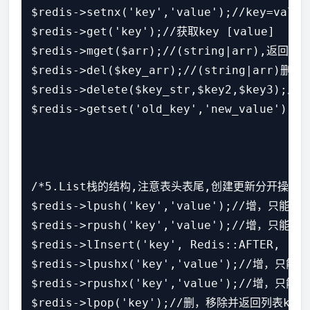
$redis->setnx('key','value');//key=valu
$redis->get('key');//获取key [value]

$redis->mget($arr);//(string|arr),返回所
$redis->del($key_arr);//(string|ar
$redis->delete($key_str,$key2,$key3);//删
$redis->getset('old_key','new_value')
/*5.List栈的结构,注意表头表尾,创建更新分开操作*/
$redis->lpush('key','value');//增，
$redis->rpush('key','value');//增，只
$redis->lInsert('key', Redis::AFTER,
$redis->lpushx('key','value');//增
$redis->rpushx('key','value');//增
$redis->lpop('key');//删，移除并返回列表key