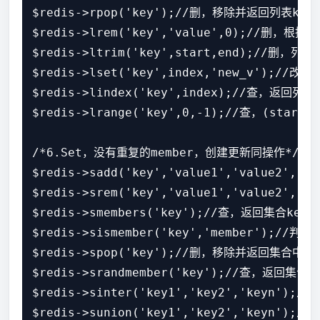
$redis->rpop('key');//删，移除并返回列表key
$redis->lrem('key','value',0);//删
$redis->ltrim('key',start,end);//删，列
$redis->lset('key',index,'new_v');/
$redis->lindex('key',index);//查，返回列表
$redis->lrange('key',0,-1);//查，(sta
/*6.Set，没有重复的member，创建更新同操作*/

$redis->sadd('key','value1','value
$redis->srem('key','value1','value2
$redis->smembers('key');//查，返回集合key中
$redis->sismember('key','member');//
$redis->spop('key');//删，移除并返回集合中的一
$redis->srandmember('key');//查，返回集合
$redis->sinter('key1','key2','keyn')
$redis->sunion('key1','key2','keyn')