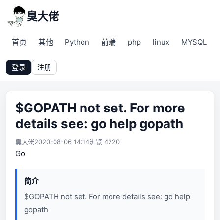
臭大佬
首页
其他
Python
前端
php
linux
MYSQL
登录
注册
$GOPATH not set. For more
details see: go help gopath
臭大佬
2020-08-06 14:14
浏览 4220
Go
简介
$GOPATH not set. For more details see: go help
gopath