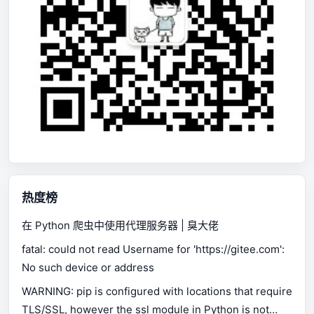
热度榜
在 Python 爬虫中使用代理服务器 | 臭大佬
fatal: could not read Username for 'https://gitee.com':
No such device or address
WARNING: pip is configured with locations that require
TLS/SSL, however the ssl module in Python is not