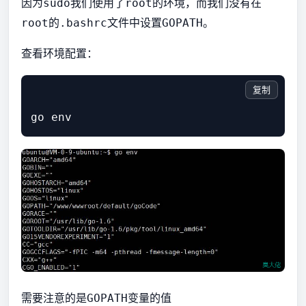
因为
我们使用了
的环境，而我们没有在
sudo
root
的
文件中设置
。
root
.bashrc
GOPATH
查看环境配置：
复制
需要注意的是
变量的值
GOPATH