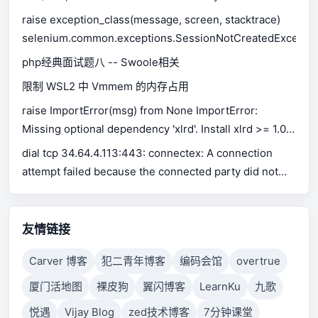
available.
raise exception_class(message, screen, stacktrace)
selenium.common.exceptions.SessionNotCreatedExceptio
php经典面试题八 -- Swoole相关
限制 WSL2 中 Vmmem 的内存占用
raise ImportError(msg) from None ImportError:
Missing optional dependency 'xlrd'. Install xlrd >= 1.0.0
for Excel support Use pip or conda to install xlrd.
dial tcp 34.64.4.113:443: connectex: A connection
attempt failed because the connected party did not
properly respond after a period of time, or established
connection failed because connected host has failed
to respond.
友情链接
Carver 博客
犯二青年博客
编码会馆
overtrue
厦门活地图
裸皮狗
翼闪博客
LearnKu
九歌
悦遇
Vijay Blog
zed技术博客
7分钟课堂