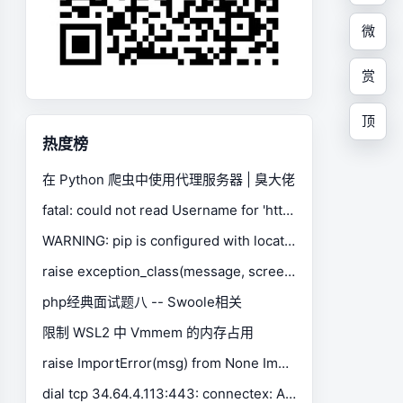
微
赏
顶
热度榜
在 Python 爬虫中使用代理服务器 | 臭大佬
fatal: could not read Username for 'https://gitee.com': No such device or address
WARNING: pip is configured with locations that require TLS/SSL, however the ssl module in Python is not available.
raise exception_class(message, screen, stacktrace) selenium.common.exceptions.SessionNotCreatedException
php经典面试题八 -- Swoole相关
限制 WSL2 中 Vmmem 的内存占用
raise ImportError(msg) from None ImportError: Missing optional dependency 'xlrd'. Install xlrd >= 1.0.0 for Excel support Use pip or conda to install xlrd.
dial tcp 34.64.4.113:443: connectex: A connection attempt failed because the connected party did not properly respond after a period of time, or established connection failed because connected host has failed to respond.