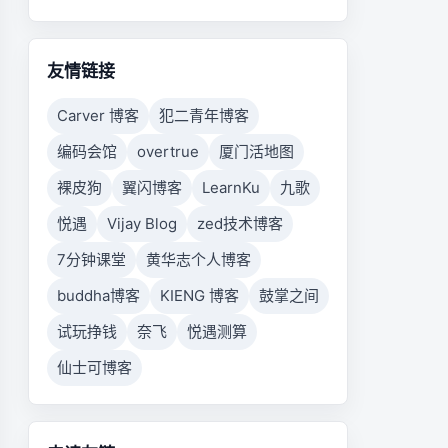
你想要的表前缀完成后 再执行
友情链接
Carver 博客
犯二青年博客
编码会馆
overtrue
厦门活地图
裸皮狗
翼闪博客
LearnKu
九歌
悦遇
Vijay Blog
zed技术博客
7分钟课堂
黄华志个人博客
buddha博客
KIENG 博客
鼓掌之间
试玩挣钱
奈飞
悦遇测算
仙士可博客