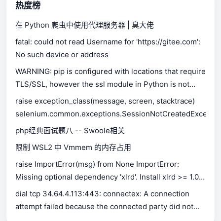
热度榜
在 Python 爬虫中使用代理服务器 | 臭大佬
fatal: could not read Username for 'https://gitee.com':
No such device or address
WARNING: pip is configured with locations that require
TLS/SSL, however the ssl module in Python is not
available.
raise exception_class(message, screen, stacktrace)
selenium.common.exceptions.SessionNotCreatedExceptio
php经典面试题八 -- Swoole相关
限制 WSL2 中 Vmmem 的内存占用
raise ImportError(msg) from None ImportError:
Missing optional dependency 'xlrd'. Install xlrd >= 1.0.0
for Excel support Use pip or conda to install xlrd.
dial tcp 34.64.4.113:443: connectex: A connection
attempt failed because the connected party did not
properly respond after a period of time, or established