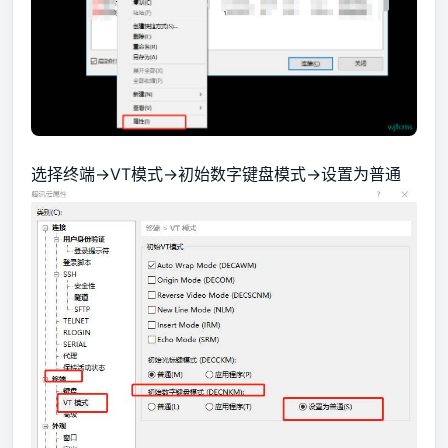
选择终端->VT模式->初始数字键盘模式->设置为普通