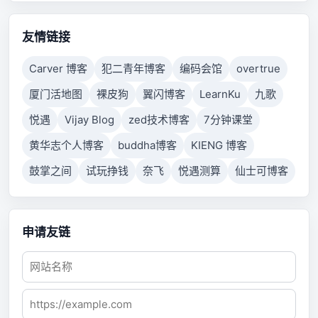
connection failed because connected host has failed
to respond.
友情链接
Carver 博客
犯二青年博客
编码会馆
overtrue
厦门活地图
裸皮狗
翼闪博客
LearnKu
九歌
悦遇
Vijay Blog
zed技术博客
7分钟课堂
黄华志个人博客
buddha博客
KIENG 博客
鼓掌之间
试玩挣钱
奈飞
悦遇测算
仙士可博客
申请友链