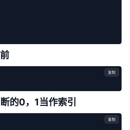
f前
复制
断的0，1当作索引
复制