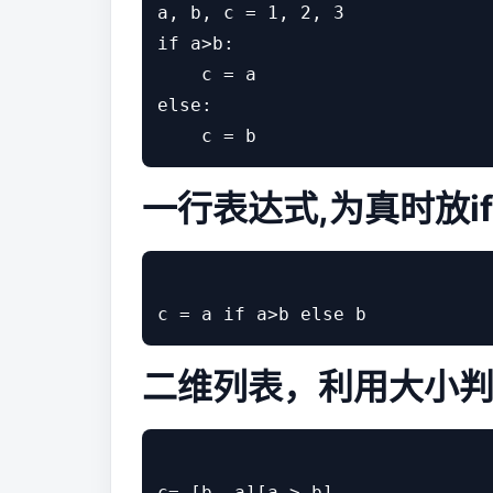
a, b, c = 1, 2, 3

if a>b:

    c = a

else:

一行表达式,为真时放i
二维列表，利用大小判