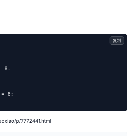
复制
 8:

= 8:

aoxiao/p/7772441.html