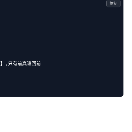
复制
y】,只有前真返回前
