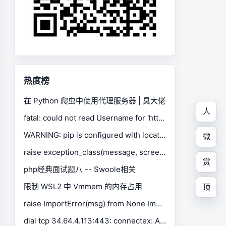
热度榜
在 Python 爬虫中使用代理服务器 | 臭大佬
人
fatal: could not read Username for 'https://gitee.com': No such device or address
WARNING: pip is configured with locations that require TLS/SSL, however the ssl module in Python is not available.
微
raise exception_class(message, screen, stacktrace) selenium.common.exceptions.SessionNotCreatedException
赏
php经典面试题八 -- Swoole相关
限制 WSL2 中 Vmmem 的内存占用
顶
raise ImportError(msg) from None ImportError: Missing optional dependency 'xlrd'. Install xlrd >= 1.0.0 for Excel support Use pip or conda to install xlrd.
dial tcp 34.64.4.113:443: connectex: A connection attempt failed because the connected party did not properly respond after a period of time, or established connection failed because connected host has failed to respond.