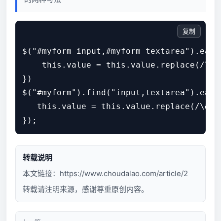
复制
$("#myform input,#myform textarea").each(
    this.value = this.value.replace(/\
})

$("#myform").find("input,textarea").each(
   this.value = this.value.replace(/\&
});
转载说明
本文链接：
https://www.choudalao.com/article/2
转载请注明来源，感谢尊重原创内容。