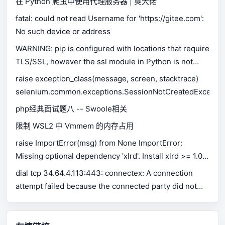
在 Python 爬虫中使用代理服务器 | 臭大佬
fatal: could not read Username for 'https://gitee.com':
No such device or address
WARNING: pip is configured with locations that require
TLS/SSL, however the ssl module in Python is not
available.
raise exception_class(message, screen, stacktrace)
selenium.common.exceptions.SessionNotCreatedExceptio
php经典面试题八 -- Swoole相关
限制 WSL2 中 Vmmem 的内存占用
raise ImportError(msg) from None ImportError:
Missing optional dependency 'xlrd'. Install xlrd >= 1.0.0
for Excel support Use pip or conda to install xlrd.
dial tcp 34.64.4.113:443: connectex: A connection
attempt failed because the connected party did not
properly respond after a period of time, or established
connection failed because connected host has failed