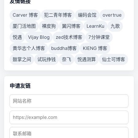
to respond.
友情链接
Carver 博客
犯二青年博客
编码会馆
overtrue
厦门活地图
裸皮狗
翼闪博客
LearnKu
九歌
悦遇
Vijay Blog
zed技术博客
7分钟课堂
黄华志个人博客
buddha博客
KIENG 博客
鼓掌之间
试玩挣钱
奈飞
悦遇测算
仙士可博客
申请友链