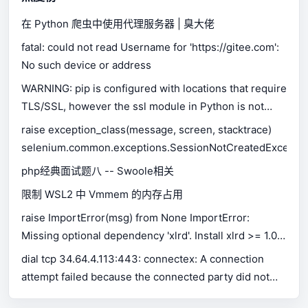
在 Python 爬虫中使用代理服务器 | 臭大佬
fatal: could not read Username for 'https://gitee.com':
No such device or address
WARNING: pip is configured with locations that require
TLS/SSL, however the ssl module in Python is not
available.
raise exception_class(message, screen, stacktrace)
selenium.common.exceptions.SessionNotCreatedExceptio
php经典面试题八 -- Swoole相关
限制 WSL2 中 Vmmem 的内存占用
raise ImportError(msg) from None ImportError:
Missing optional dependency 'xlrd'. Install xlrd >= 1.0.0
for Excel support Use pip or conda to install xlrd.
dial tcp 34.64.4.113:443: connectex: A connection
attempt failed because the connected party did not
properly respond after a period of time, or established