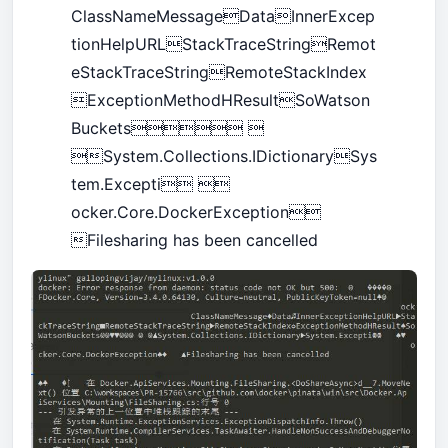
ClassNameMessageDataInnerExcep
tionHelpURLStackTraceStringRemot
eStackTraceStringRemoteStackIndex
ExceptionMethodHResultSoWatson
Buckets 
System.Collections.IDictionarySys
tem.Excepti 
ocker.Core.DockerException
Filesharing has been cancelled