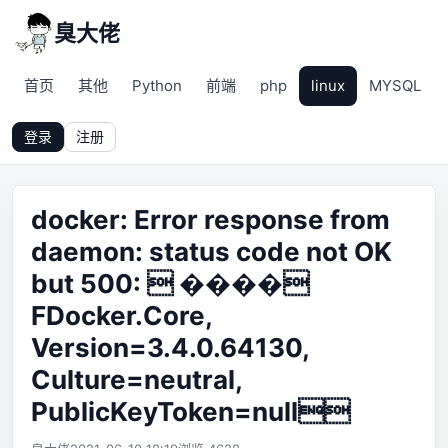
臭大佬
首页
其他
Python
前端
php
linux
MYSQL
登录
注册
docker: Error response from
daemon: status code not OK
but 500:  ����
FDocker.Core,
Version=3.4.0.64130,
Culture=neutral,
PublicKeyToken=null