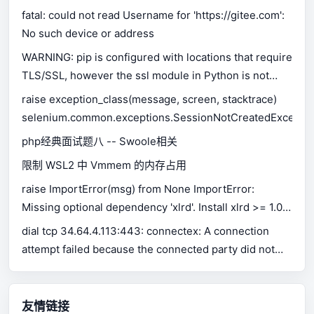
fatal: could not read Username for 'https://gitee.com':
No such device or address
WARNING: pip is configured with locations that require
TLS/SSL, however the ssl module in Python is not
available.
raise exception_class(message, screen, stacktrace)
selenium.common.exceptions.SessionNotCreatedExceptio
php经典面试题八 -- Swoole相关
限制 WSL2 中 Vmmem 的内存占用
raise ImportError(msg) from None ImportError:
Missing optional dependency 'xlrd'. Install xlrd >= 1.0.0
for Excel support Use pip or conda to install xlrd.
dial tcp 34.64.4.113:443: connectex: A connection
attempt failed because the connected party did not
properly respond after a period of time, or established
connection failed because connected host has failed
to respond.
友情链接