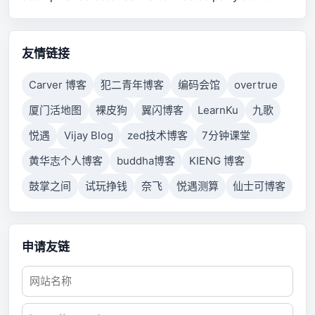
properly respond after a period of time, or established
connection failed because connected host has failed
to respond.
友情链接
Carver 博客
犯二青年博客
编码会馆
overtrue
厦门活地图
裸皮狗
翼闪博客
LearnKu
九歌
悦遇
Vijay Blog
zed技术博客
7分钟课堂
黄华志个人博客
buddha博客
KIENG 博客
鼓掌之间
试玩挣钱
奈飞
悦遇测算
仙士可博客
申请友链