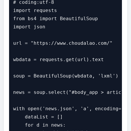
# coding:utf-8

import requests

from bs4 import BeautifulSoup

import json

url = "https://www.choudalao.com/"

wbdata = requests.get(url).text

soup = BeautifulSoup(wbdata, 'lxml')

news = soup.select("#body_app > article 
with open('news.json', 'a', encoding='utf
    dataList = []

    for d in news:
