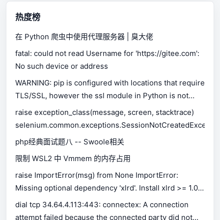
热度榜
在 Python 爬虫中使用代理服务器 | 臭大佬
fatal: could not read Username for 'https://gitee.com':
No such device or address
WARNING: pip is configured with locations that require
TLS/SSL, however the ssl module in Python is not
available.
raise exception_class(message, screen, stacktrace)
selenium.common.exceptions.SessionNotCreatedExceptio
php经典面试题八 -- Swoole相关
限制 WSL2 中 Vmmem 的内存占用
raise ImportError(msg) from None ImportError:
Missing optional dependency 'xlrd'. Install xlrd >= 1.0.0
for Excel support Use pip or conda to install xlrd.
dial tcp 34.64.4.113:443: connectex: A connection
attempt failed because the connected party did not