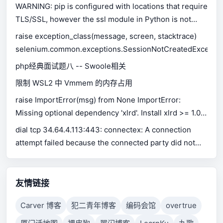
WARNING: pip is configured with locations that require
TLS/SSL, however the ssl module in Python is not
available.
raise exception_class(message, screen, stacktrace)
selenium.common.exceptions.SessionNotCreatedExceptio
php经典面试题八 -- Swoole相关
限制 WSL2 中 Vmmem 的内存占用
raise ImportError(msg) from None ImportError:
Missing optional dependency 'xlrd'. Install xlrd >= 1.0.0
for Excel support Use pip or conda to install xlrd.
dial tcp 34.64.4.113:443: connectex: A connection
attempt failed because the connected party did not
properly respond after a period of time, or established
connection failed because connected host has failed
to respond.
友情链接
Carver 博客
犯二青年博客
编码会馆
overtrue