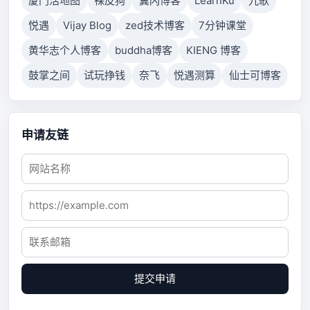
厦门活地图
裸皮狗
翼闪博客
LearnKu
九歌
悦遇
Vijay Blog
zed技术博客
7分钟课堂
黄华志个人博客
buddha博客
KIENG 博客
鼓掌之间
试玩挣钱
奈飞
悦遇测算
仙士可博客
申请友链
提交申请