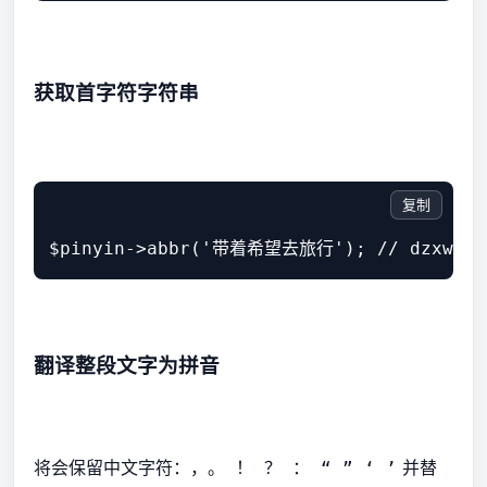
获取首字符字符串
复制
$pinyin->abbr('带着希望去旅行'); // dzxwqlx
翻译整段文字为拼音
将会保留中文字符：
并替
，。 ！ ？ ： “ ” ‘ ’