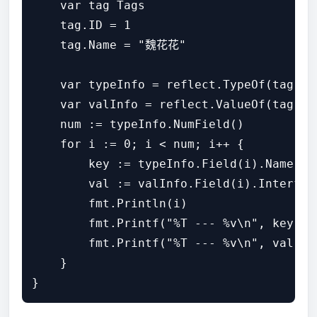
    var tag Tags

    tag.ID = 1

    tag.Name = "魏花花"

    var typeInfo = reflect.TypeOf(tag)

    var valInfo = reflect.ValueOf(tag)

    num := typeInfo.NumField()

    for i := 0; i < num; i++ {

        key := typeInfo.Field(i).Name

        val := valInfo.Field(i).Interface
        fmt.Println(i)

        fmt.Printf("%T --- %v\n", key, ke
        fmt.Printf("%T --- %v\n", val, va
    }
