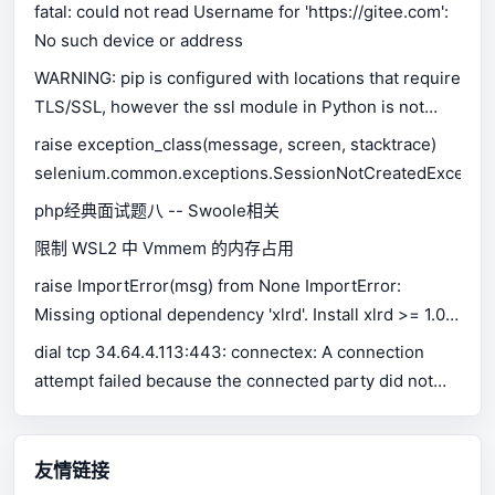
fatal: could not read Username for 'https://gitee.com':
No such device or address
WARNING: pip is configured with locations that require
TLS/SSL, however the ssl module in Python is not
available.
raise exception_class(message, screen, stacktrace)
selenium.common.exceptions.SessionNotCreatedExceptio
php经典面试题八 -- Swoole相关
限制 WSL2 中 Vmmem 的内存占用
raise ImportError(msg) from None ImportError:
Missing optional dependency 'xlrd'. Install xlrd >= 1.0.0
for Excel support Use pip or conda to install xlrd.
dial tcp 34.64.4.113:443: connectex: A connection
attempt failed because the connected party did not
properly respond after a period of time, or established
connection failed because connected host has failed
to respond.
友情链接