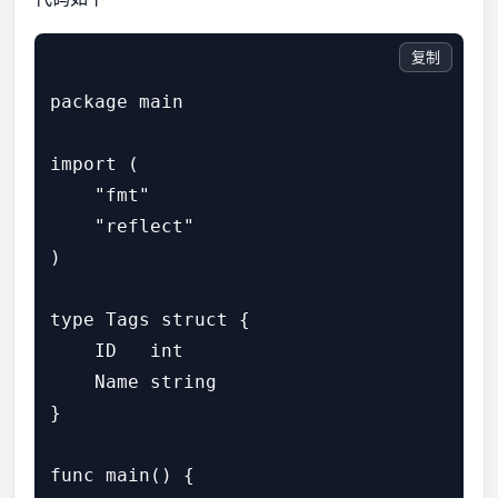
复制
package main

import (

    "fmt"

    "reflect"

)

type Tags struct {

    ID   int

    Name string

}

func main() {
