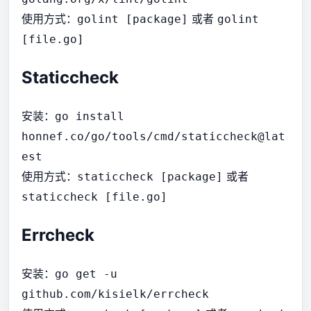
使用方式：
或者
golint [package]
golint
[file.go]
Staticcheck
安装：
go install
honnef.co/go/tools/cmd/staticcheck
@lat
est
使用方式：
或者
staticcheck [package]
staticcheck [file.go]
Errcheck
安装：
go get -u
github.com/kisielk/errcheck