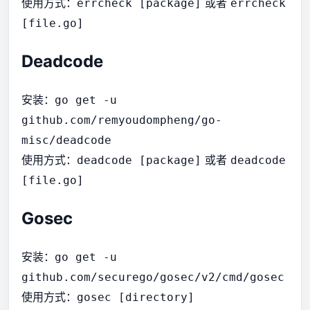
使用方式：
或者
errcheck [package]
errcheck
[file.go]
Deadcode
安装：
go get -u
github.com/remyoudompheng/go-
misc/deadcode
使用方式：
或者
deadcode [package]
deadcode
[file.go]
Gosec
安装：
go get -u
github.com/securego/gosec/v2/cmd/gosec
使用方式：
gosec [directory]