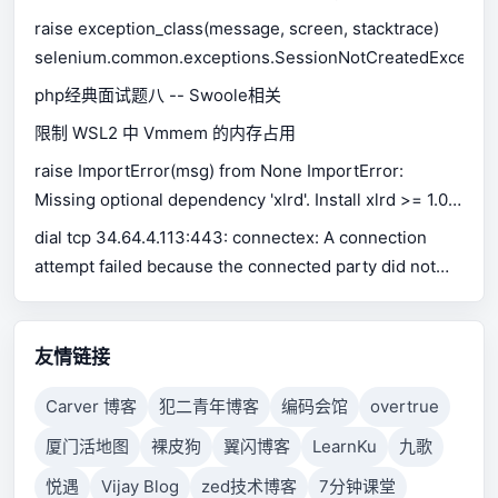
available.
raise exception_class(message, screen, stacktrace)
selenium.common.exceptions.SessionNotCreatedExceptio
php经典面试题八 -- Swoole相关
限制 WSL2 中 Vmmem 的内存占用
raise ImportError(msg) from None ImportError:
Missing optional dependency 'xlrd'. Install xlrd >= 1.0.0
for Excel support Use pip or conda to install xlrd.
dial tcp 34.64.4.113:443: connectex: A connection
attempt failed because the connected party did not
properly respond after a period of time, or established
connection failed because connected host has failed
to respond.
友情链接
Carver 博客
犯二青年博客
编码会馆
overtrue
厦门活地图
裸皮狗
翼闪博客
LearnKu
九歌
悦遇
Vijay Blog
zed技术博客
7分钟课堂