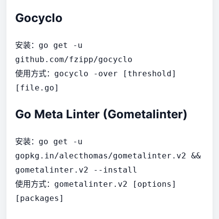
Gocyclo
安装：
go get -u
github.com/fzipp/gocyclo
使用方式：
gocyclo -over [threshold]
[file.go]
Go Meta Linter (Gometalinter)
安装：
go get -u
gopkg.in/alecthomas/gometalinter.v2 &&
gometalinter.v2 --install
使用方式：
gometalinter.v2 [options]
[packages]