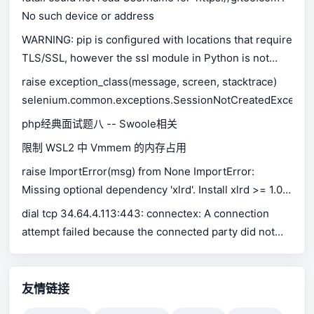
No such device or address
WARNING: pip is configured with locations that require
TLS/SSL, however the ssl module in Python is not
available.
raise exception_class(message, screen, stacktrace)
selenium.common.exceptions.SessionNotCreatedExceptio
php经典面试题八 -- Swoole相关
限制 WSL2 中 Vmmem 的内存占用
raise ImportError(msg) from None ImportError:
Missing optional dependency 'xlrd'. Install xlrd >= 1.0.0
for Excel support Use pip or conda to install xlrd.
dial tcp 34.64.4.113:443: connectex: A connection
attempt failed because the connected party did not
properly respond after a period of time, or established
connection failed because connected host has failed
to respond.
友情链接