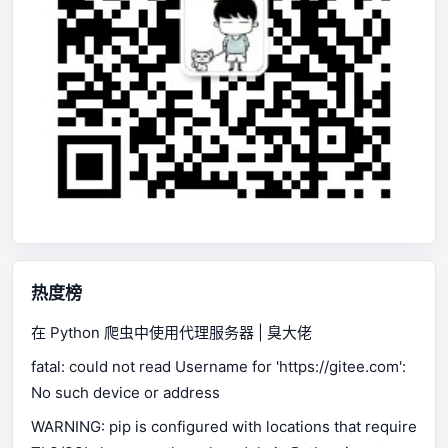
热度榜
在 Python 爬虫中使用代理服务器 | 臭大佬
fatal: could not read Username for 'https://gitee.com':
No such device or address
WARNING: pip is configured with locations that require