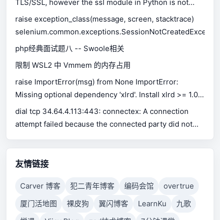
TLS/SSL, however the ssl module in Python is not
available.
raise exception_class(message, screen, stacktrace)
selenium.common.exceptions.SessionNotCreatedExceptio
php经典面试题八 -- Swoole相关
限制 WSL2 中 Vmmem 的内存占用
raise ImportError(msg) from None ImportError:
Missing optional dependency 'xlrd'. Install xlrd >= 1.0.0
for Excel support Use pip or conda to install xlrd.
dial tcp 34.64.4.113:443: connectex: A connection
attempt failed because the connected party did not
properly respond after a period of time, or established
connection failed because connected host has failed
to respond.
友情链接
Carver 博客
犯二青年博客
编码会馆
overtrue
厦门活地图
裸皮狗
翼闪博客
LearnKu
九歌