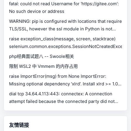
fatal: could not read Username for 'https://gitee.com':
No such device or address
WARNING: pip is configured with locations that require
TLS/SSL, however the ssl module in Python is not
available.
raise exception_class(message, screen, stacktrace)
selenium.common.exceptions.SessionNotCreatedExceptio
php经典面试题八 -- Swoole相关
限制 WSL2 中 Vmmem 的内存占用
raise ImportError(msg) from None ImportError:
Missing optional dependency 'xlrd'. Install xlrd >= 1.0.0
for Excel support Use pip or conda to install xlrd.
dial tcp 34.64.4.113:443: connectex: A connection
attempt failed because the connected party did not
properly respond after a period of time, or established
connection failed because connected host has failed
to respond.
友情链接