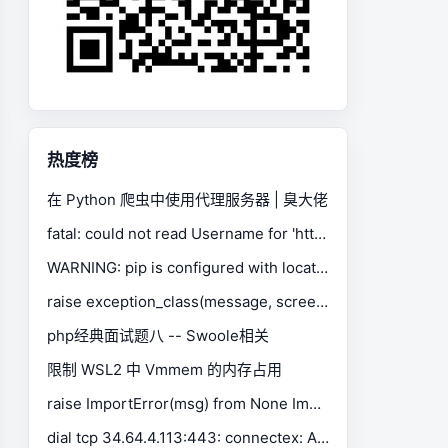
热度榜
在 Python 爬虫中使用代理服务器 | 臭大佬
fatal: could not read Username for 'https://gitee.com': No such device or address
WARNING: pip is configured with locations that require TLS/SSL, however the ssl module in Python is not available.
raise exception_class(message, screen, stacktrace) selenium.common.exceptions.SessionNotCreatedException
php经典面试题八 -- Swoole相关
限制 WSL2 中 Vmmem 的内存占用
raise ImportError(msg) from None ImportError: Missing optional dependency 'xlrd'. Install xlrd >= 1.0.0 for Excel support Use pip or conda to install xlrd.
dial tcp 34.64.4.113:443: connectex: A connection attempt failed because the connected party did not properly respond after a period of time, or established connection failed because connected host has failed to respond.