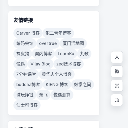
友情链接
Carver 博客
犯二青年博客
编码会馆
overtrue
厦门活地图
裸皮狗
翼闪博客
LearnKu
九歌
人
悦遇
Vijay Blog
zed技术博客
微
7分钟课堂
黄华志个人博客
buddha博客
KIENG 博客
鼓掌之间
赏
试玩挣钱
奈飞
悦遇测算
顶
仙士可博客