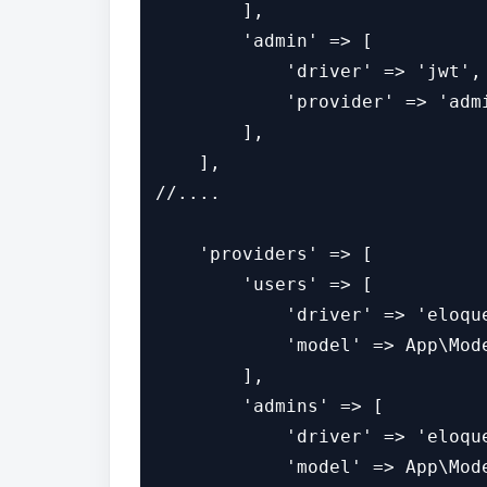
        ],

        'admin' => [

            'driver' => 'jwt',

            'provider' => 'admi
        ],

    ],

//....

    'providers' => [

        'users' => [

            'driver' => 'eloque
            'model' => App\Mode
        ],

        'admins' => [

            'driver' => 'eloque
            'model' => App\Mode