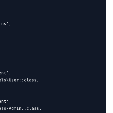
ns',

nt',

ls\User::class,

nt',

ls\Admin::class,
