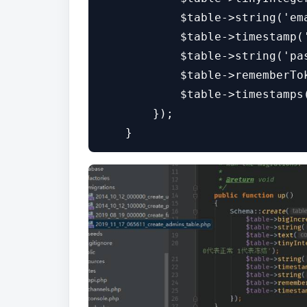
            $table->string('ema
            $table->timestamp(
            $table->string('pas
            $table->rememberTok
            $table->timestamps(
        });
