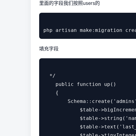
里面的字段我们按照users的
填充字段
  */

    public function up()

    {

        Schema::create('admins
            $table->bigIncreme
            $table->string('n
            $table->text('las
            $table->tinyInt