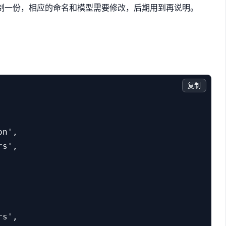
复制一份，相应的命名和模型需要修改，后期用到再说明。
复制
n',

s',

s',
