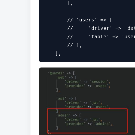
        ],

        // 'users' => [

        //     'driver' => 'dat
        //     'table' => 'user
        // ],
