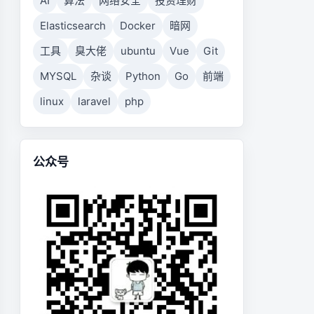
AI
算法
网络安全
投资理财
Elasticsearch
Docker
暗网
工具
臭大佬
ubuntu
Vue
Git
MYSQL
杂谈
Python
Go
前端
linux
laravel
php
公众号
状态 -1代表已删除 0代表正常 1代表冻结');
