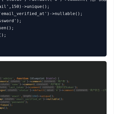
il',150)->unique();

'email_verified_at')->nullable();

sword');

en();

);
