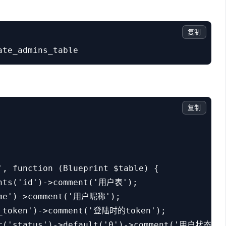
复制
复制
', function (Blueprint $table) {

nts('id')->comment('用户表');

ame')->comment('用户昵称');

t_token')->comment('登陆时的token');

eger('status')->default('0')->comment('用户