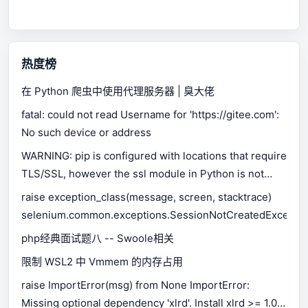
热度榜
在 Python 爬虫中使用代理服务器 | 臭大佬
fatal: could not read Username for 'https://gitee.com':
No such device or address
WARNING: pip is configured with locations that require
TLS/SSL, however the ssl module in Python is not
available.
raise exception_class(message, screen, stacktrace)
selenium.common.exceptions.SessionNotCreatedExceptio
php经典面试题八 -- Swoole相关
限制 WSL2 中 Vmmem 的内存占用
raise ImportError(msg) from None ImportError:
Missing optional dependency 'xlrd'. Install xlrd >= 1.0.0