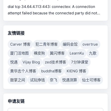
for Excel support Use pip or conda to install xlrd.
dial tcp 34.64.4.113:443: connectex: A connection
attempt failed because the connected party did not
properly respond after a period of time, or established
connection failed because connected host has failed
to respond.
友情链接
Carver 博客
犯二青年博客
编码会馆
overtrue
厦门活地图
裸皮狗
翼闪博客
LearnKu
九歌
悦遇
Vijay Blog
zed技术博客
7分钟课堂
黄华志个人博客
buddha博客
KIENG 博客
鼓掌之间
试玩挣钱
奈飞
悦遇测算
仙士可博客
申请友链