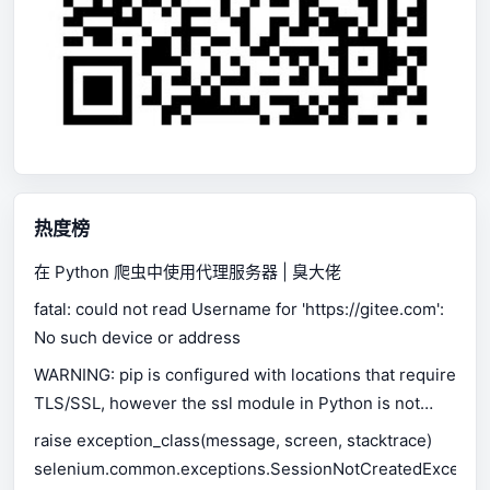
热度榜
在 Python 爬虫中使用代理服务器 | 臭大佬
fatal: could not read Username for 'https://gitee.com':
No such device or address
WARNING: pip is configured with locations that require
TLS/SSL, however the ssl module in Python is not
available.
raise exception_class(message, screen, stacktrace)
selenium.common.exceptions.SessionNotCreatedExceptio