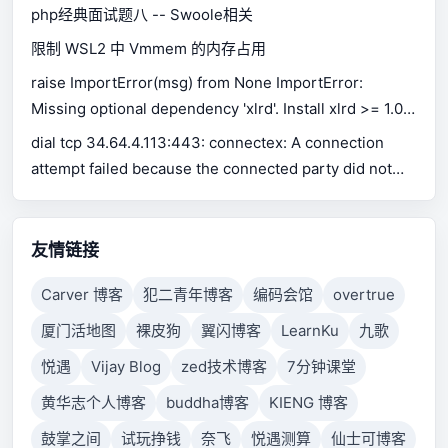
php经典面试题八 -- Swoole相关
限制 WSL2 中 Vmmem 的内存占用
raise ImportError(msg) from None ImportError:
Missing optional dependency 'xlrd'. Install xlrd >= 1.0.0
for Excel support Use pip or conda to install xlrd.
dial tcp 34.64.4.113:443: connectex: A connection
attempt failed because the connected party did not
properly respond after a period of time, or established
connection failed because connected host has failed
to respond.
友情链接
Carver 博客
犯二青年博客
编码会馆
overtrue
厦门活地图
裸皮狗
翼闪博客
LearnKu
九歌
悦遇
Vijay Blog
zed技术博客
7分钟课堂
黄华志个人博客
buddha博客
KIENG 博客
鼓掌之间
试玩挣钱
奈飞
悦遇测算
仙士可博客