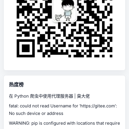
热度榜
在 Python 爬虫中使用代理服务器 | 臭大佬
fatal: could not read Username for 'https://gitee.com':
No such device or address
WARNING: pip is configured with locations that require