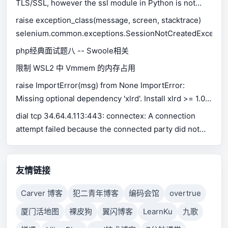
TLS/SSL, however the ssl module in Python is not
available.
raise exception_class(message, screen, stacktrace)
selenium.common.exceptions.SessionNotCreatedExceptio
php经典面试题八 -- Swoole相关
限制 WSL2 中 Vmmem 的内存占用
raise ImportError(msg) from None ImportError:
Missing optional dependency 'xlrd'. Install xlrd >= 1.0.0
for Excel support Use pip or conda to install xlrd.
dial tcp 34.64.4.113:443: connectex: A connection
attempt failed because the connected party did not
properly respond after a period of time, or established
connection failed because connected host has failed
to respond.
友情链接
Carver 博客
犯二青年博客
编码会馆
overtrue
厦门活地图
裸皮狗
翼闪博客
LearnKu
九歌