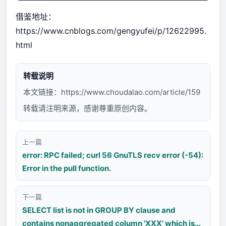
借鉴地址：
https://www.cnblogs.com/gengyufei/p/12622995.
html
转载说明
本文链接：
https://www.choudalao.com/article/159
转载请注明来源，感谢尊重原创内容。
上一篇
error: RPC failed; curl 56 GnuTLS recv error (-54):
Error in the pull function.
下一篇
SELECT list is not in GROUP BY clause and
contains nonaggregated column 'XXX' which is