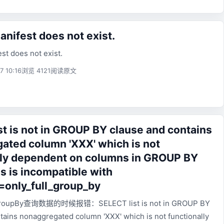
nifest does not exist.
st does not exist.
7 10:16
浏览 4121
阅读原文
st is not in GROUP BY clause and contains
ated column 'XXX' which is not
lly dependent on columns in GROUP BY
is is incompatible with
only_full_group_by
roupBy查询数据的时候报错：SELECT list is not in GROUP BY
tains nonaggregated column 'XXX' which is not functionally