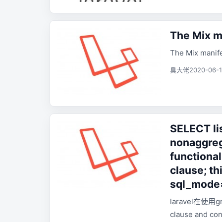
The Mix ma
The Mix manife
臭大佬
2020-06-1
SELECT li
nonaggreg
functiona
clause; th
sql_mode=
laravel在使用g
clause and con