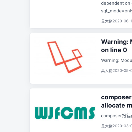
dependent on c
sql_mode=only
臭大佬
2020-06-1
Warning: 
on line 0
Warning: Modul
臭大佬
2020-05-0
composer报
allocate 
composer报错pro
臭大佬
2020-03-0