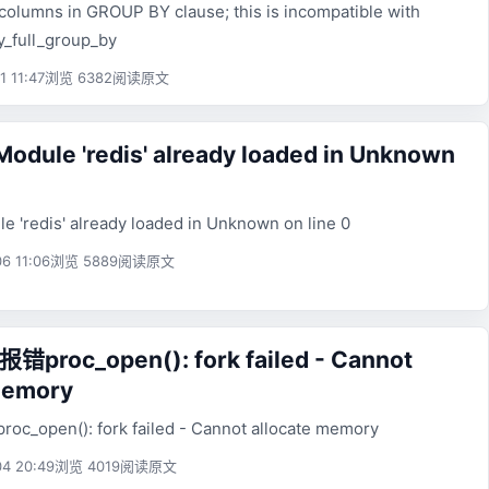
olumns in GROUP BY clause; this is incompatible with
_full_group_by
1 11:47
浏览 6382
阅读原文
Module 'redis' already loaded in Unknown
e 'redis' already loaded in Unknown on line 0
6 11:06
浏览 5889
阅读原文
错proc_open(): fork failed - Cannot
memory
c_open(): fork failed - Cannot allocate memory
4 20:49
浏览 4019
阅读原文