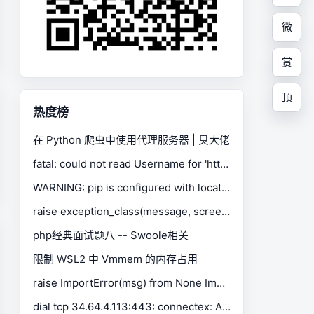
微
赏
顶
热度榜
在 Python 爬虫中使用代理服务器 | 臭大佬
fatal: could not read Username for 'https://gitee.com': No such device or address
WARNING: pip is configured with locations that require TLS/SSL, however the ssl module in Python is not available.
raise exception_class(message, screen, stacktrace) selenium.common.exceptions.SessionNotCreatedException
php经典面试题八 -- Swoole相关
限制 WSL2 中 Vmmem 的内存占用
raise ImportError(msg) from None ImportError: Missing optional dependency 'xlrd'. Install xlrd >= 1.0.0 for Excel support Use pip or conda to install xlrd.
dial tcp 34.64.4.113:443: connectex: A connection attempt failed because the connected party did not properly respond after a period of time, or established connection failed because connected host has failed to respond.