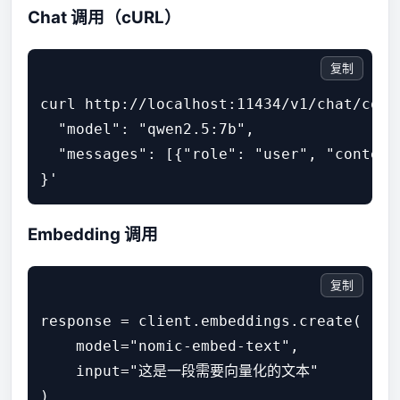
Chat 调用（cURL）
复制
curl http://localhost:11434/v1/chat/compl
  "model": "qwen2.5:7b",

  "messages": [{"role": "user", "content
}'
Embedding 调用
复制
response = client.embeddings.create(

    model="nomic-embed-text",

    input="这是一段需要向量化的文本"

)
