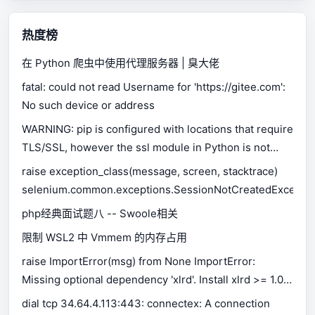
热度榜
在 Python 爬虫中使用代理服务器 | 臭大佬
fatal: could not read Username for 'https://gitee.com':
No such device or address
WARNING: pip is configured with locations that require
TLS/SSL, however the ssl module in Python is not
available.
raise exception_class(message, screen, stacktrace)
selenium.common.exceptions.SessionNotCreatedExceptio
php经典面试题八 -- Swoole相关
限制 WSL2 中 Vmmem 的内存占用
raise ImportError(msg) from None ImportError:
Missing optional dependency 'xlrd'. Install xlrd >= 1.0.0
for Excel support Use pip or conda to install xlrd.
dial tcp 34.64.4.113:443: connectex: A connection