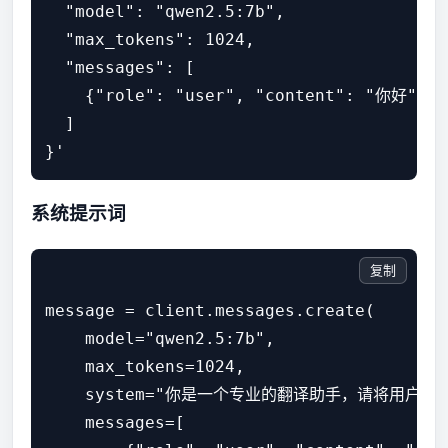
  "model": "qwen2.5:7b",

  "max_tokens": 1024,

  "messages": [

    {"role": "user", "content": "你好"}

  ]

}'
系统提示词
复制
message = client.messages.create(

    model="qwen2.5:7b",

    max_tokens=1024,

    system="你是一个专业的翻译助手，请将用户输
    messages=[
