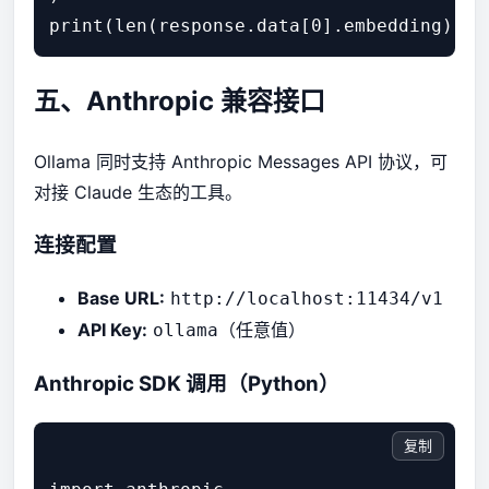
print(len(response.data[0].embedding))  
五、Anthropic 兼容接口
Ollama 同时支持 Anthropic Messages API 协议，可
对接 Claude 生态的工具。
连接配置
Base URL:
http://localhost:11434/v1
API Key:
（任意值）
ollama
Anthropic SDK 调用（Python）
复制