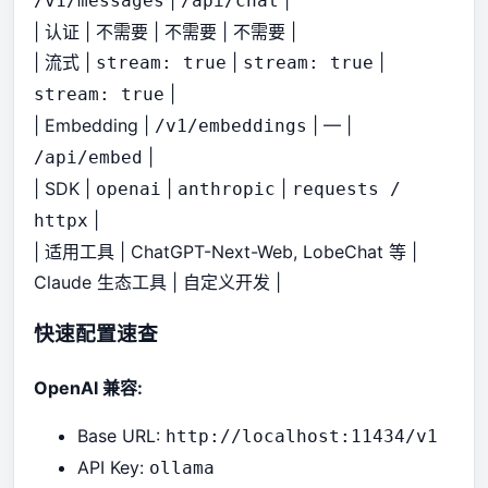
/v1/messages
/api/chat
| 认证 | 不需要 | 不需要 | 不需要 |
| 流式 |
|
|
stream: true
stream: true
|
stream: true
| Embedding |
| — |
/v1/embeddings
|
/api/embed
| SDK |
|
|
openai
anthropic
requests /
|
httpx
| 适用工具 | ChatGPT-Next-Web, LobeChat 等 |
Claude 生态工具 | 自定义开发 |
快速配置速查
OpenAI 兼容:
Base URL:
http://localhost:11434/v1
API Key:
ollama