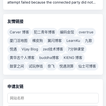
attempt failed because the connected party did not
properly respond after a period of time, or established
connection failed because connected host has failed
to respond.
友情链接
Carver 博客
犯二青年博客
编码会馆
overtrue
厦门活地图
裸皮狗
翼闪博客
LearnKu
九歌
悦遇
Vijay Blog
zed技术博客
7分钟课堂
黄华志个人博客
buddha博客
KIENG 博客
鼓掌之间
试玩挣钱
奈飞
悦遇测算
仙士可博客
申请友链