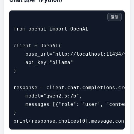
复制
from openai import OpenAI

client = OpenAI(

    base_url="http://localhost:11434/v1",
    api_key="ollama"

)

response = client.chat.completions.create
    model="qwen2.5:7b",

    messages=[{"role": "user", "content"
)

print(response.choices[0].message.conten