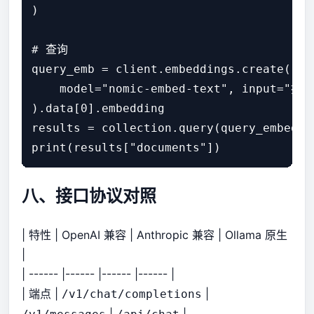
)

# 查询

query_emb = client.embeddings.create(

    model="nomic-embed-text", input="搜
).data[0].embedding

results = collection.query(query_embeddi
print(results["documents"])
八、接口协议对照
| 特性 | OpenAI 兼容 | Anthropic 兼容 | Ollama 原生
|
| ------ |------ |------ |------ |
| 端点 |
|
/v1/chat/completions
|
|