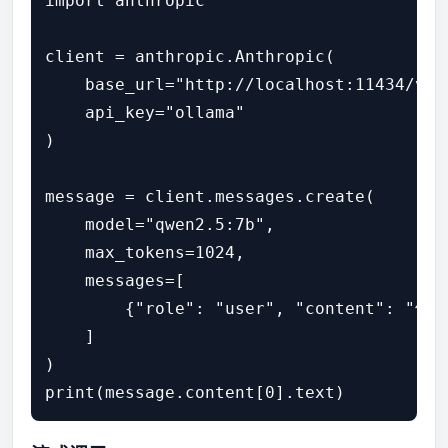
import anthropic

client = anthropic.Anthropic(

    base_url="http://localhost:11434/v1",
    api_key="ollama"

)

message = client.messages.create(

    model="qwen2.5:7b",

    max_tokens=1024,

    messages=[

        {"role": "user", "content": 
    ]

)

print(message.content[0].text)