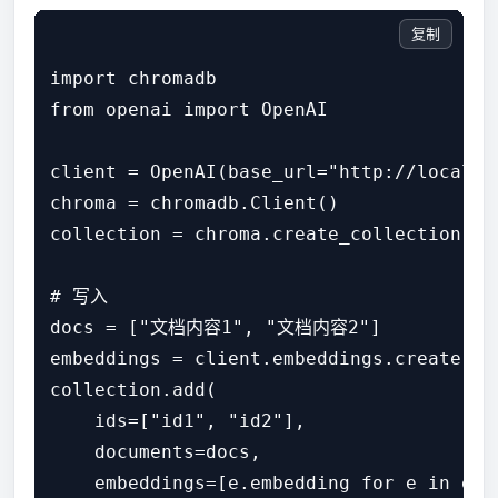
复制
import chromadb

from openai import OpenAI

client = OpenAI(base_url="http://localho
chroma = chromadb.Client()

collection = chroma.create_collection("do
# 写入

docs = ["文档内容1", "文档内容2"]

embeddings = client.embeddings.create(mo
collection.add(

    ids=["id1", "id2"],

    documents=docs,

    embeddings=[e.embedding for e in embe