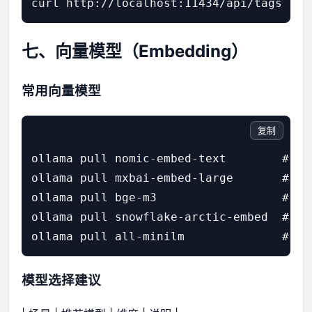
curl http://localhost:11434/api/tags
七、向量模型（Embedding）
常用向量模型
复制
ollama pull nomic-embed-text        
ollama pull mxbai-embed-large       # 1
ollama pull bge-m3                  
ollama pull snowflake-arctic-embed  # 10
ollama pull all-minilm              #
模型选择建议