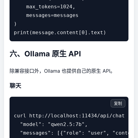
    max_tokens=1024,

    messages=messages

)

print(message.content[0].text)
六、Ollama 原生 API
除兼容接口外，Ollama 也提供自己的原生 API。
聊天
复制
curl http://localhost:11434/api/chat -d '
  "model": "qwen2.5:7b",

  "messages": [{"role": "user", "content