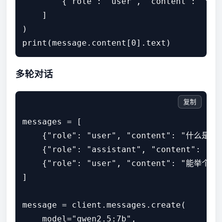
        {"role": "user", "content": "今
    ]

)

print(message.content[0].text)
多轮对话
复制
messages = [

    {"role": "user", "content": "什么是机
    {"role": "assistant", "content"
    {"role": "user", "content": "能举个例
]

message = client.messages.create(

    model="qwen2.5:7b",
