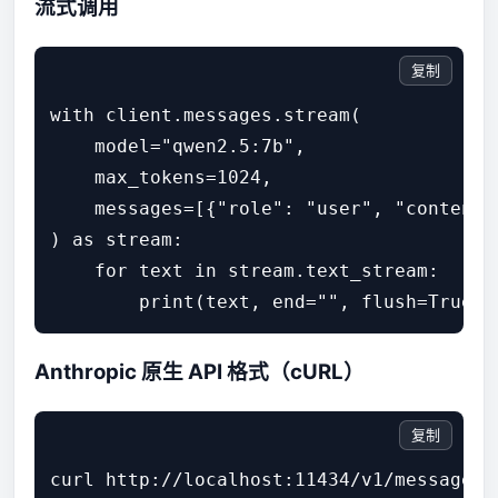
流式调用
复制
with client.messages.stream(

    model="qwen2.5:7b",

    max_tokens=1024,

    messages=[{"role": "user", "content
) as stream:

    for text in stream.text_stream:

        print(text, end="", flush=True)
Anthropic 原生 API 格式（cURL）
复制
curl http://localhost:11434/v1/messages -