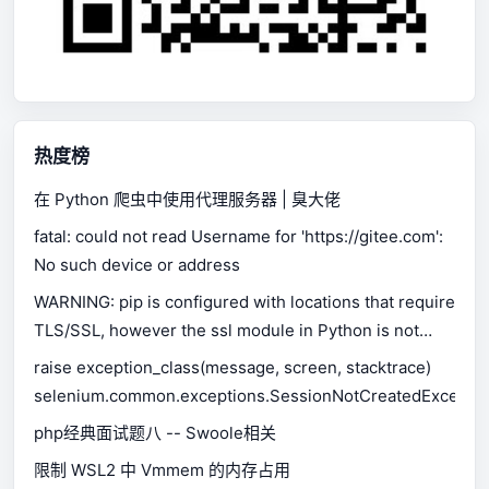
热度榜
在 Python 爬虫中使用代理服务器 | 臭大佬
fatal: could not read Username for 'https://gitee.com':
No such device or address
WARNING: pip is configured with locations that require
TLS/SSL, however the ssl module in Python is not
available.
raise exception_class(message, screen, stacktrace)
selenium.common.exceptions.SessionNotCreatedExceptio
php经典面试题八 -- Swoole相关
限制 WSL2 中 Vmmem 的内存占用