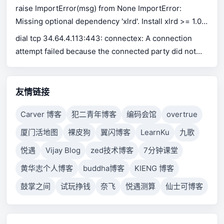
raise ImportError(msg) from None ImportError:
Missing optional dependency 'xlrd'. Install xlrd >= 1.0.0
for Excel support Use pip or conda to install xlrd.
dial tcp 34.64.4.113:443: connectex: A connection
attempt failed because the connected party did not
properly respond after a period of time, or established
connection failed because connected host has failed
to respond.
友情链接
Carver 博客
犯二青年博客
编码会馆
overtrue
厦门活地图
裸皮狗
翼闪博客
LearnKu
九歌
悦遇
Vijay Blog
zed技术博客
7分钟课堂
黄华志个人博客
buddha博客
KIENG 博客
鼓掌之间
试玩挣钱
奈飞
悦遇测算
仙士可博客