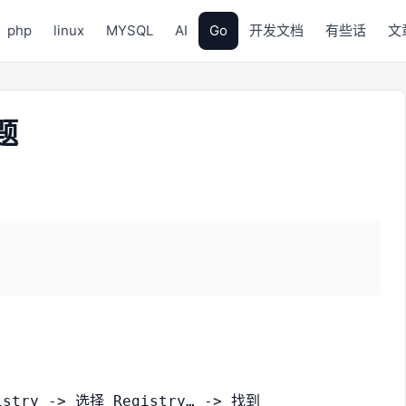
php
linux
MYSQL
AI
Go
开发文档
有些话
文
题
istry -> 选择 Registry… -> 找到