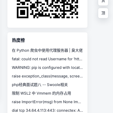
赏
顶
热度榜
在 Python 爬虫中使用代理服务器 | 臭大佬
fatal: could not read Username for 'https://gitee.com': No such device or address
WARNING: pip is configured with locations that require TLS/SSL, however the ssl module in Python is not available.
raise exception_class(message, screen, stacktrace) selenium.common.exceptions.SessionNotCreatedException
php经典面试题八 -- Swoole相关
限制 WSL2 中 Vmmem 的内存占用
raise ImportError(msg) from None ImportError: Missing optional dependency 'xlrd'. Install xlrd >= 1.0.0 for Excel support Use pip or conda to install xlrd.
dial tcp 34.64.4.113:443: connectex: A connection attempt failed because the connected party did not properly respond after a period of time, or established connection failed because connected host has failed to respond.