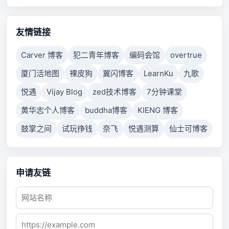
properly respond after a period of time, or established
connection failed because connected host has failed
to respond.
友情链接
Carver 博客
犯二青年博客
编码会馆
overtrue
厦门活地图
裸皮狗
翼闪博客
LearnKu
九歌
悦遇
Vijay Blog
zed技术博客
7分钟课堂
黄华志个人博客
buddha博客
KIENG 博客
鼓掌之间
试玩挣钱
奈飞
悦遇测算
仙士可博客
申请友链