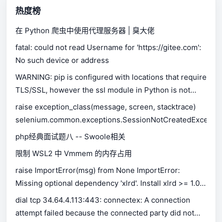
热度榜
在 Python 爬虫中使用代理服务器 | 臭大佬
fatal: could not read Username for 'https://gitee.com':
No such device or address
WARNING: pip is configured with locations that require
TLS/SSL, however the ssl module in Python is not
available.
raise exception_class(message, screen, stacktrace)
selenium.common.exceptions.SessionNotCreatedExceptio
php经典面试题八 -- Swoole相关
限制 WSL2 中 Vmmem 的内存占用
raise ImportError(msg) from None ImportError:
Missing optional dependency 'xlrd'. Install xlrd >= 1.0.0
for Excel support Use pip or conda to install xlrd.
dial tcp 34.64.4.113:443: connectex: A connection
attempt failed because the connected party did not