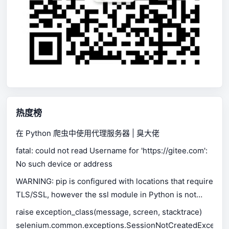
热度榜
在 Python 爬虫中使用代理服务器 | 臭大佬
fatal: could not read Username for 'https://gitee.com':
No such device or address
WARNING: pip is configured with locations that require
TLS/SSL, however the ssl module in Python is not
available.
raise exception_class(message, screen, stacktrace)
selenium.common.exceptions.SessionNotCreatedExceptio