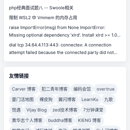
php经典面试题八 -- Swoole相关
限制 WSL2 中 Vmmem 的内存占用
raise ImportError(msg) from None ImportError:
Missing optional dependency 'xlrd'. Install xlrd >= 1.0.0
for Excel support Use pip or conda to install xlrd.
dial tcp 34.64.4.113:443: connectex: A connection
attempt failed because the connected party did not
properly respond after a period of time, or established
connection failed because connected host has failed
to respond.
友情链接
Carver 博客
犯二青年博客
编码会馆
overtrue
厦门活地图
裸皮狗
翼闪博客
LearnKu
九歌
悦遇
Vijay Blog
zed技术博客
7分钟课堂
黄华志个人博客
buddha博客
KIENG 博客