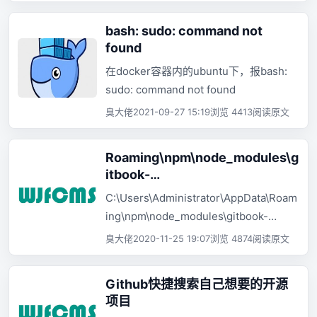
bash: sudo: command not
found
在docker容器内的ubuntu下，报bash:
sudo: command not found
臭大佬
2021-09-27 15:19
浏览 4413
阅读原文
Roaming\npm\node_modules\g
itbook-
cli\node_modules\npm\node_
C:\Users\Administrator\AppData\Roam
modules\graceful-
ing\npm\node_modules\gitbook-
fs\polyfills.js:287
cli\node_modules\npm\node_modules
臭大佬
2020-11-25 19:07
浏览 4874
阅读原文
\graceful-fs\polyfills.js:287 TypeError:
cb.apply is not a function
Github快捷搜索自己想要的开源
项目