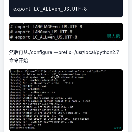
然后再从./configure —prefix=/usr/local/python2.7
命令开始