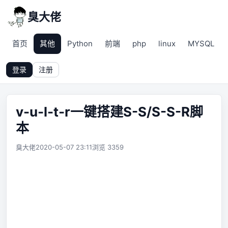
臭大佬
首页
其他
Python
前端
php
linux
MYSQL
登录
注册
v-u-l-t-r一键搭建S-S/S-S-R脚
本
臭大佬
2020-05-07 23:11
浏览 3359