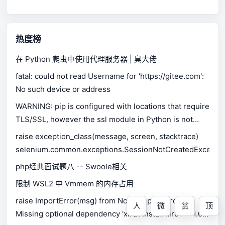
热度榜
在 Python 爬虫中使用代理服务器 | 臭大佬
fatal: could not read Username for 'https://gitee.com':
No such device or address
WARNING: pip is configured with locations that require
TLS/SSL, however the ssl module in Python is not
available.
raise exception_class(message, screen, stacktrace)
selenium.common.exceptions.SessionNotCreatedExceptio
php经典面试题八 -- Swoole相关
限制 WSL2 中 Vmmem 的内存占用
raise ImportError(msg) from None ImportError:
人
微
赏
顶
Missing optional dependency 'xlrd'. Install xlrd >= 1.0.0