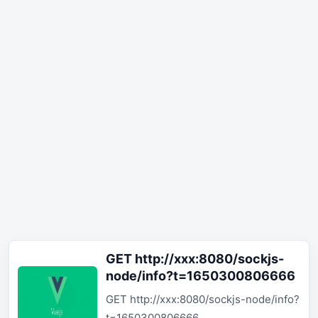
GET http://xxx:8080/sockjs-
node/info?t=1650300806666
GET http://xxx:8080/sockjs-node/info?
t=1650300806666