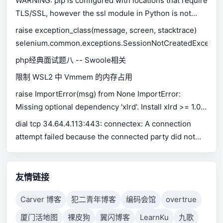
WARNING: pip is configured with locations that require
TLS/SSL, however the ssl module in Python is not
available.
raise exception_class(message, screen, stacktrace)
selenium.common.exceptions.SessionNotCreatedExceptio
php经典面试题八 -- Swoole相关
限制 WSL2 中 Vmmem 的内存占用
raise ImportError(msg) from None ImportError:
Missing optional dependency 'xlrd'. Install xlrd >= 1.0.0
for Excel support Use pip or conda to install xlrd.
dial tcp 34.64.4.113:443: connectex: A connection
attempt failed because the connected party did not
properly respond after a period of time, or established
connection failed because connected host has failed
to respond.
友情链接
Carver 博客
犯二青年博客
编码会馆
overtrue
厦门活地图
裸皮狗
翼闪博客
LearnKu
九歌