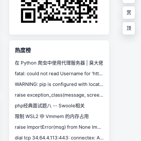
赏
顶
热度榜
在 Python 爬虫中使用代理服务器 | 臭大佬
fatal: could not read Username for 'https://gitee.com': No such device or address
WARNING: pip is configured with locations that require TLS/SSL, however the ssl module in Python is not available.
raise exception_class(message, screen, stacktrace) selenium.common.exceptions.SessionNotCreatedException
php经典面试题八 -- Swoole相关
限制 WSL2 中 Vmmem 的内存占用
raise ImportError(msg) from None ImportError: Missing optional dependency 'xlrd'. Install xlrd >= 1.0.0 for Excel support Use pip or conda to install xlrd.
dial tcp 34.64.4.113:443: connectex: A connection attempt failed because the connected party did not properly respond after a period of time, or established connection failed because connected host has failed to respond.