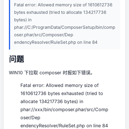
Fatal error: Allowed memory size of 1610612736
bytes exhausted (tried to allocate 134217736
bytes) in
phar://C:/ProgramData/ComposerSetup/bin/comp
oser.phar/src/Composer/Dep
endencyResolver/RuleSet.php on line 84
问题
WIN10 下拉取 composer 时报如下错误。
Fatal error: Allowed memory size of
1610612736 bytes exhausted (tried to
allocate 134217736 bytes) in
phar://xxx/bin/composer.phar/src/Comp
oser/Dep
endencyResolver/RuleSet.php on line 84