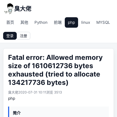
臭大佬
首页
其他
Python
前端
php
linux
MYSQL
登录
注册
Fatal error: Allowed memory
size of 1610612736 bytes
exhausted (tried to allocate
134217736 bytes)
臭大佬
2020-07-31 10:11
浏览 3513
php
简介