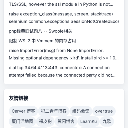
TLS/SSL, however the ssl module in Python is not
available.
raise exception_class(message, screen, stacktrace)
selenium.common.exceptions.SessionNotCreatedExceptio
php经典面试题八 -- Swoole相关
限制 WSL2 中 Vmmem 的内存占用
raise ImportError(msg) from None ImportError:
Missing optional dependency 'xlrd'. Install xlrd >= 1.0.0
for Excel support Use pip or conda to install xlrd.
dial tcp 34.64.4.113:443: connectex: A connection
attempt failed because the connected party did not
properly respond after a period of time, or established
connection failed because connected host has failed
to respond.
友情链接
Carver 博客
犯二青年博客
编码会馆
overtrue
厦门活地图
裸皮狗
翼闪博客
LearnKu
九歌