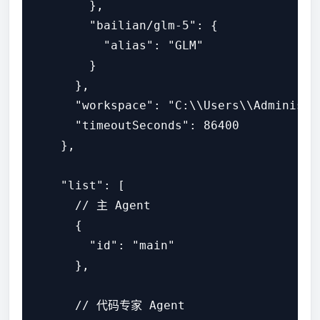
        },

        "bailian/glm-5": {

          "alias": "GLM"

        }

      },

      "workspace": "C:\\Users\\Administra
      "timeoutSeconds": 86400

    },

    "list": [

      // 主 Agent

      {

        "id": "main"

      },

      // 代码专家 Agent
