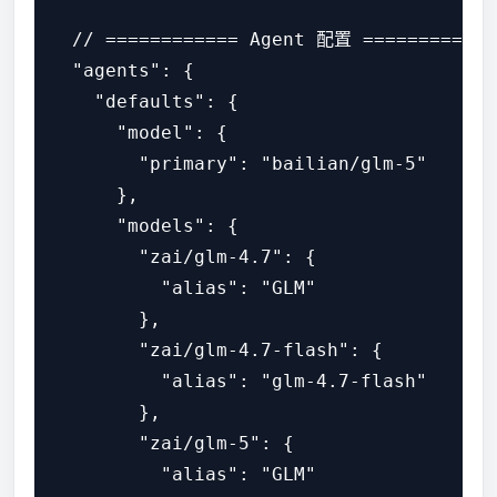
  // ============ Agent 配置 ============

  "agents": {

    "defaults": {

      "model": {

        "primary": "bailian/glm-5"

      },

      "models": {

        "zai/glm-4.7": {

          "alias": "GLM"

        },

        "zai/glm-4.7-flash": {

          "alias": "glm-4.7-flash"

        },

        "zai/glm-5": {

          "alias": "GLM"
