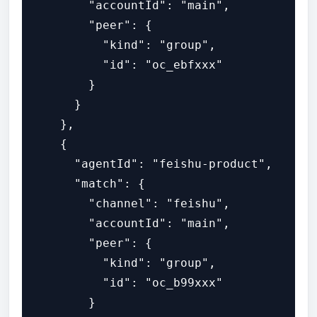
        "accountId": "main",

        "peer": {

          "kind": "group",

          "id": "oc_ebfxxx"

        }

      }

    },

    {

      "agentId": "feishu-product",

      "match": {

        "channel": "feishu",

        "accountId": "main",

        "peer": {

          "kind": "group",

          "id": "oc_b99xxx"

        }
