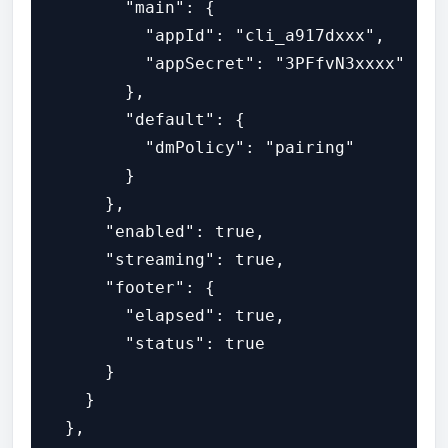
        "main": {

          "appId": "cli_a917dxxx",

          "appSecret": "3PFfvN3xxxx"

        },

        "default": {

          "dmPolicy": "pairing"

        }

      },

      "enabled": true,

      "streaming": true,

      "footer": {

        "elapsed": true,

        "status": true

      }

    }

  },
