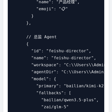
          "name": "产品经理",

          "emoji": "📋"

        }

      },

      // 总监 Agent

      {

        "id": "feishu-director",

        "name": "feishu-director",

        "workspace": "C:\\Users\\Adminis
        "agentDir": "C:\\Users\\Administ
        "model": {

          "primary": "bailian/kimi-k2.5",
          "fallbacks": [

            "bailian/qwen3.5-plus",

            "zai/glm-5"
