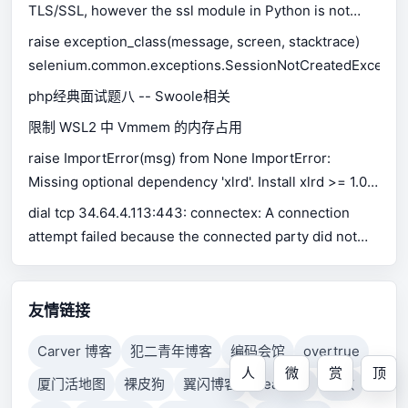
TLS/SSL, however the ssl module in Python is not
available.
raise exception_class(message, screen, stacktrace)
selenium.common.exceptions.SessionNotCreatedExceptio
php经典面试题八 -- Swoole相关
限制 WSL2 中 Vmmem 的内存占用
raise ImportError(msg) from None ImportError:
Missing optional dependency 'xlrd'. Install xlrd >= 1.0.0
for Excel support Use pip or conda to install xlrd.
dial tcp 34.64.4.113:443: connectex: A connection
attempt failed because the connected party did not
properly respond after a period of time, or established
connection failed because connected host has failed
to respond.
友情链接
Carver 博客
犯二青年博客
编码会馆
overtrue
人
微
赏
顶
厦门活地图
裸皮狗
翼闪博客
LearnKu
九歌