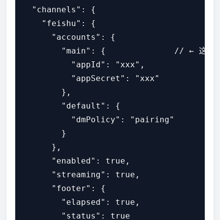
  "channels": {

    "feishu": {

      "accounts": {

        "main": {              // ← 这个
          "appId": "xxx",

          "appSecret": "xxx"

        },

        "default": {

          "dmPolicy": "pairing"

        }

      },

      "enabled": true,

      "streaming": true,

      "footer": {

        "elapsed": true,

        "status": true
