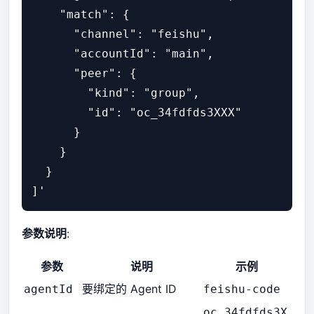
    "match": {

      "channel": "feishu",           
      "accountId": "main",            
      "peer": {

        "kind": "group",             
        "id": "oc_34fdfds3XXX"        
      }

    }

  }

参数说明
:
参数
说明
示例
要绑定的 Agent ID
agentId
feishu-code
oc_34fdfds3X