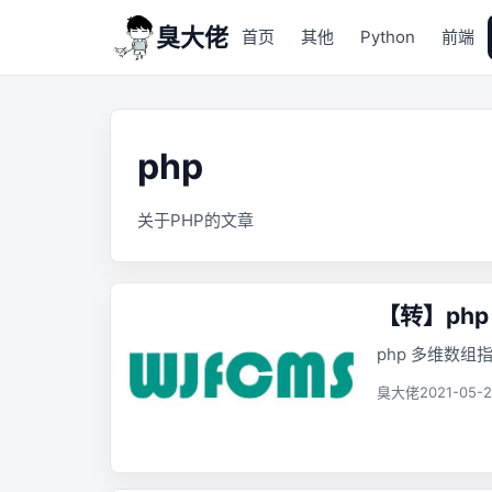
臭大佬
首页
其他
Python
前端
php
关于PHP的文章
【转】ph
php 多维数
臭大佬
2021-05-2