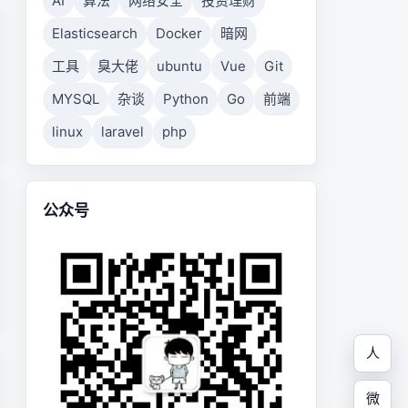
AI
算法
网络安全
投资理财
Elasticsearch
Docker
暗网
工具
臭大佬
ubuntu
Vue
Git
MYSQL
杂谈
Python
Go
前端
linux
laravel
php
公众号
人
微