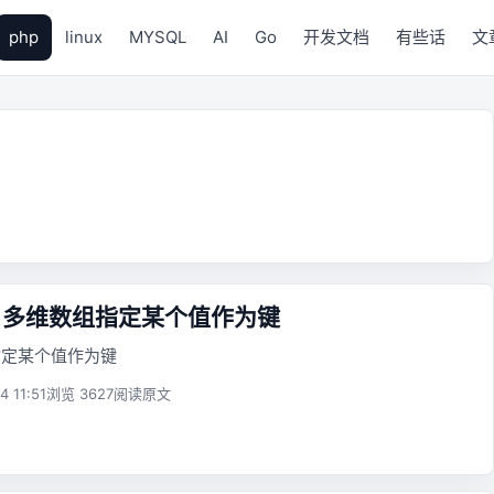
php
linux
MYSQL
AI
Go
开发文档
有些话
文
p 多维数组指定某个值作为键
组指定某个值作为键
4 11:51
浏览 3627
阅读原文