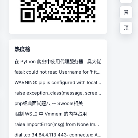
赏
顶
热度榜
在 Python 爬虫中使用代理服务器 | 臭大佬
fatal: could not read Username for 'https://gitee.com': No such device or address
WARNING: pip is configured with locations that require TLS/SSL, however the ssl module in Python is not available.
raise exception_class(message, screen, stacktrace) selenium.common.exceptions.SessionNotCreatedException
php经典面试题八 -- Swoole相关
限制 WSL2 中 Vmmem 的内存占用
raise ImportError(msg) from None ImportError: Missing optional dependency 'xlrd'. Install xlrd >= 1.0.0 for Excel support Use pip or conda to install xlrd.
dial tcp 34.64.4.113:443: connectex: A connection attempt failed because the connected party did not properly respond after a period of time, or established connection failed because connected host has failed to respond.