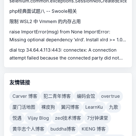
selenium.common.exceptions.SessionNotCreatedExceptio
php经典面试题八 -- Swoole相关
限制 WSL2 中 Vmmem 的内存占用
raise ImportError(msg) from None ImportError:
Missing optional dependency 'xlrd'. Install xlrd >= 1.0.0
for Excel support Use pip or conda to install xlrd.
dial tcp 34.64.4.113:443: connectex: A connection
attempt failed because the connected party did not
properly respond after a period of time, or established
connection failed because connected host has failed
to respond.
友情链接
Carver 博客
犯二青年博客
编码会馆
overtrue
厦门活地图
裸皮狗
翼闪博客
LearnKu
九歌
悦遇
Vijay Blog
zed技术博客
7分钟课堂
黄华志个人博客
buddha博客
KIENG 博客