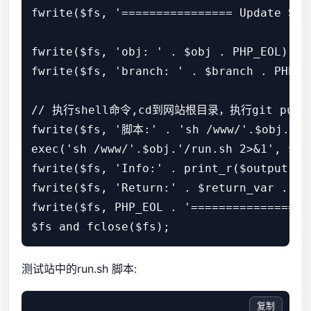
fwrite($fs, '================ Update Sta
fwrite($fs, 'obj: ' . $obj . PHP_EOL);

fwrite($fs, 'branch: ' . $branch . PHP_EO
// 执行shell命令,cd到网站根目录，执行git pu
fwrite($fs, '脚本:' . 'sh /www/'.$obj.'/ru
exec('sh /www/'.$obj.'/run.sh 2>&1', $ou
fwrite($fs, 'Info:' . print_r($output, tr
fwrite($fs, 'Return:' . $return_var . PHP
fwrite($fs, PHP_EOL . '================ 
测试站中的run.sh 脚本:
复制