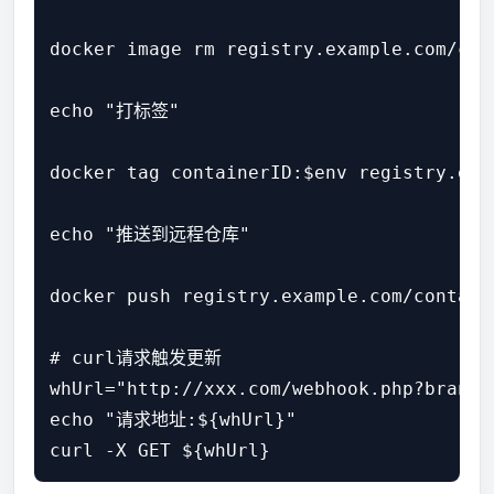
docker image rm registry.example.com/cont
echo "打标签"

docker tag containerID:$env registry.exa
echo "推送到远程仓库"

docker push registry.example.com/containe
# curl请求触发更新

whUrl="http://xxx.com/webhook.php?branch
echo "请求地址:${whUrl}"
