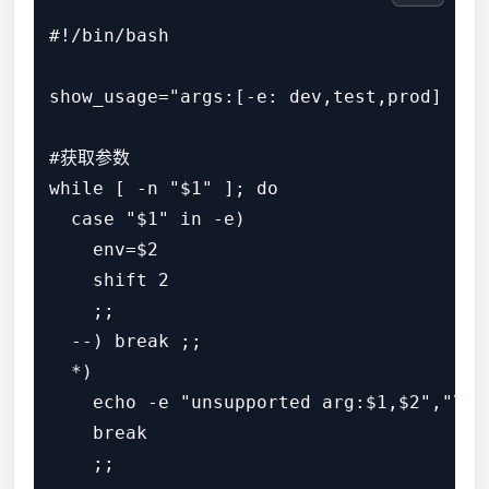
#!/bin/bash

show_usage="args:[-e: dev,test,prod] [-j
#获取参数

while [ -n "$1" ]; do

  case "$1" in -e)

    env=$2

    shift 2

    ;;

  --) break ;;

  *)

    echo -e "unsupported arg:$1,$2","\n$s
    break

    ;;
