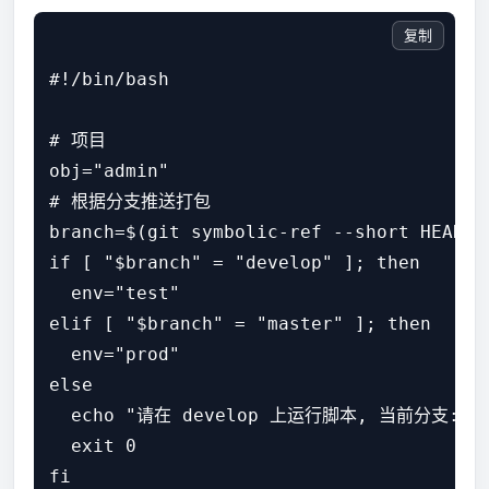
复制
#!/bin/bash

# 项目

obj="admin"

# 根据分支推送打包

branch=$(git symbolic-ref --short HEAD)

if [ "$branch" = "develop" ]; then

  env="test"

elif [ "$branch" = "master" ]; then

  env="prod"

else

  echo "请在 develop 上运行脚本, 当前分支:" $b
  exit 0

fi
