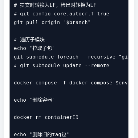
# 提交时转换为LF，检出时转换为LF

# git config core.autocrlf true

git pull origin "$branch"

# 遍历子模块

echo "拉取子包"

git submodule foreach --recursive "git c
# git submodule update --remote

docker-compose -f docker-compose-$env.yml
echo "删除容器"

docker rm containerID

echo "删除旧的tag包"
