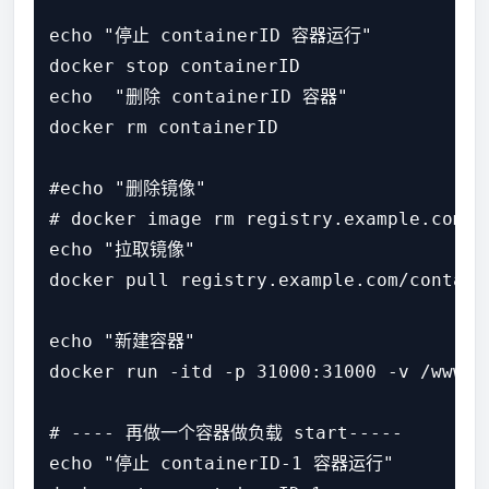
echo "停止 containerID 容器运行"

docker stop containerID

echo  "删除 containerID 容器"

docker rm containerID

#echo "删除镜像"

# docker image rm registry.example.com/co
echo "拉取镜像"

docker pull registry.example.com/containe
echo "新建容器"

docker run -itd -p 31000:31000 -v /www/t
# ---- 再做一个容器做负载 start-----

echo "停止 containerID-1 容器运行"
