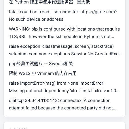
在 Python 爬虫中使用代理服务器 | 臭大佬
fatal: could not read Username for 'https://gitee.com':
No such device or address
WARNING: pip is configured with locations that require
TLS/SSL, however the ssl module in Python is not
available.
raise exception_class(message, screen, stacktrace)
selenium.common.exceptions.SessionNotCreatedExceptio
php经典面试题八 -- Swoole相关
限制 WSL2 中 Vmmem 的内存占用
raise ImportError(msg) from None ImportError:
Missing optional dependency 'xlrd'. Install xlrd >= 1.0.0
for Excel support Use pip or conda to install xlrd.
dial tcp 34.64.4.113:443: connectex: A connection
attempt failed because the connected party did not
properly respond after a period of time, or established
connection failed because connected host has failed