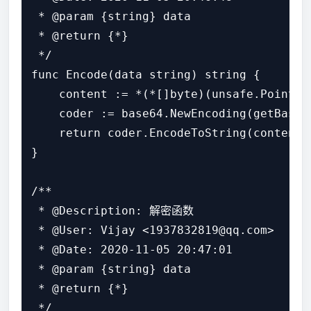
 * @param {string} data

 * @return {*}

 */

func Encode(data string) string {

    content := *(*[]byte)(unsafe.Pointer
    coder := base64.NewEncoding(getBase64
    return coder.EncodeToString(content)

}

/**

 * @Description: 解密函数

 * @User: Vijay <1937832819@qq.com>

 * @Date: 2020-11-05 20:47:01

 * @param {string} data

 * @return {*}

 */
