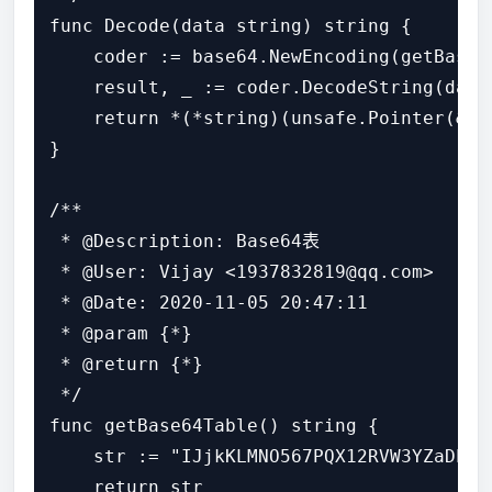
func Decode(data string) string {

    coder := base64.NewEncoding(getBase64
    result, _ := coder.DecodeString(data)
    return *(*string)(unsafe.Pointer(&res
}

/**

 * @Description: Base64表

 * @User: Vijay <1937832819@qq.com>

 * @Date: 2020-11-05 20:47:11

 * @param {*}

 * @return {*}

 */

func getBase64Table() string {

    str := "IJjkKLMNO567PQX12RVW3YZaDEFG
    return str
