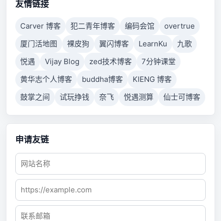
to respond.
友情链接
Carver 博客
犯二青年博客
编码会馆
overtrue
厦门活地图
裸皮狗
翼闪博客
LearnKu
九歌
悦遇
Vijay Blog
zed技术博客
7分钟课堂
黄华志个人博客
buddha博客
KIENG 博客
鼓掌之间
试玩挣钱
奈飞
悦遇测算
仙士可博客
申请友链