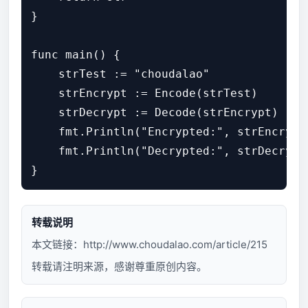
}

func main() {

    strTest := "choudalao"

    strEncrypt := Encode(strTest)

    strDecrypt := Decode(strEncrypt)

    fmt.Println("Encrypted:", strEncrypt)
    fmt.Println("Decrypted:", strDecrypt)
转载说明
本文链接：
http://www.choudalao.com/article/215
转载请注明来源，感谢尊重原创内容。