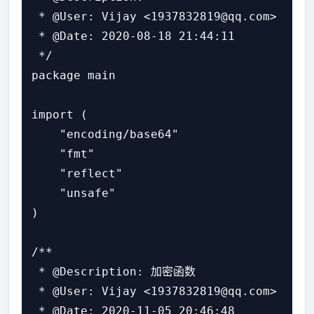
 * @User: Vijay <1937832819@qq.com>

 * @Date: 2020-08-18 21:44:11

 */

package main

import (

    "encoding/base64"

    "fmt"

    "reflect"

    "unsafe"

)

/**

 * @Description: 加密函数

 * @User: Vijay <1937832819@qq.com>

 * @Date: 2020-11-05 20:46:48
