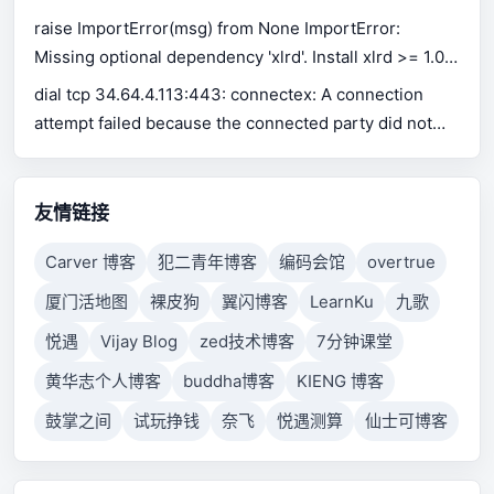
raise ImportError(msg) from None ImportError:
Missing optional dependency 'xlrd'. Install xlrd >= 1.0.0
for Excel support Use pip or conda to install xlrd.
dial tcp 34.64.4.113:443: connectex: A connection
attempt failed because the connected party did not
properly respond after a period of time, or established
connection failed because connected host has failed
to respond.
友情链接
Carver 博客
犯二青年博客
编码会馆
overtrue
厦门活地图
裸皮狗
翼闪博客
LearnKu
九歌
悦遇
Vijay Blog
zed技术博客
7分钟课堂
黄华志个人博客
buddha博客
KIENG 博客
鼓掌之间
试玩挣钱
奈飞
悦遇测算
仙士可博客