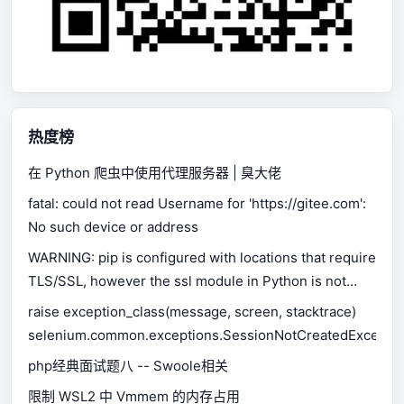
热度榜
在 Python 爬虫中使用代理服务器 | 臭大佬
fatal: could not read Username for 'https://gitee.com':
No such device or address
WARNING: pip is configured with locations that require
TLS/SSL, however the ssl module in Python is not
available.
raise exception_class(message, screen, stacktrace)
selenium.common.exceptions.SessionNotCreatedExceptio
php经典面试题八 -- Swoole相关
限制 WSL2 中 Vmmem 的内存占用