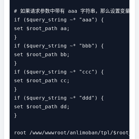
# 如果请求参数中带有 aaa 字符串，那么设置变量$root
if ($query_string ~* "aaa") {

set $root_path aa;

}

if ($query_string ~* "bbb") {

set $root_path bb;

}

if ($query_string ~* "ccc") {

set $root_path cc;

}

if ($query_string ~* "ddd") {

set $root_path dd;

}
