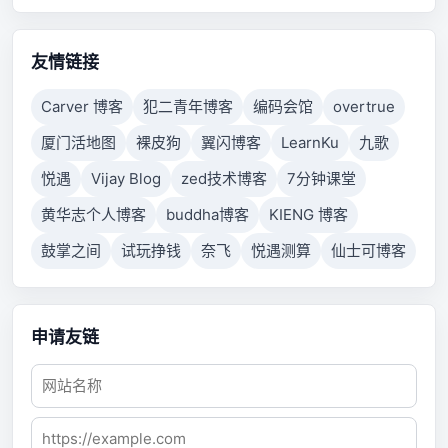
properly respond after a period of time, or established
connection failed because connected host has failed
to respond.
友情链接
Carver 博客
犯二青年博客
编码会馆
overtrue
厦门活地图
裸皮狗
翼闪博客
LearnKu
九歌
悦遇
Vijay Blog
zed技术博客
7分钟课堂
黄华志个人博客
buddha博客
KIENG 博客
鼓掌之间
试玩挣钱
奈飞
悦遇测算
仙士可博客
申请友链