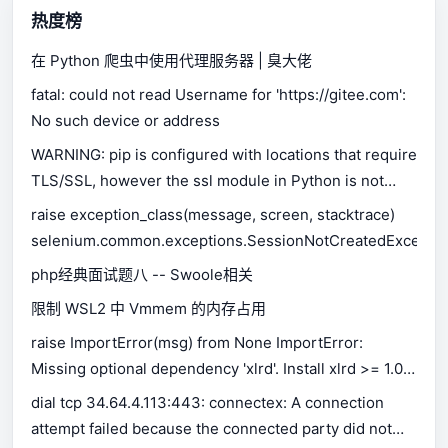
热度榜
在 Python 爬虫中使用代理服务器 | 臭大佬
fatal: could not read Username for 'https://gitee.com':
No such device or address
WARNING: pip is configured with locations that require
TLS/SSL, however the ssl module in Python is not
available.
raise exception_class(message, screen, stacktrace)
selenium.common.exceptions.SessionNotCreatedExceptio
php经典面试题八 -- Swoole相关
限制 WSL2 中 Vmmem 的内存占用
raise ImportError(msg) from None ImportError:
Missing optional dependency 'xlrd'. Install xlrd >= 1.0.0
for Excel support Use pip or conda to install xlrd.
dial tcp 34.64.4.113:443: connectex: A connection
attempt failed because the connected party did not