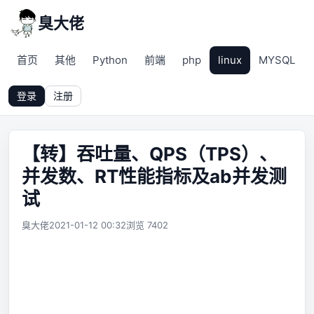
臭大佬
首页
其他
Python
前端
php
linux
MYSQL
登录
注册
【转】吞吐量、QPS（TPS）、
并发数、RT性能指标及ab并发测
试
臭大佬
2021-01-12 00:32
浏览 7402