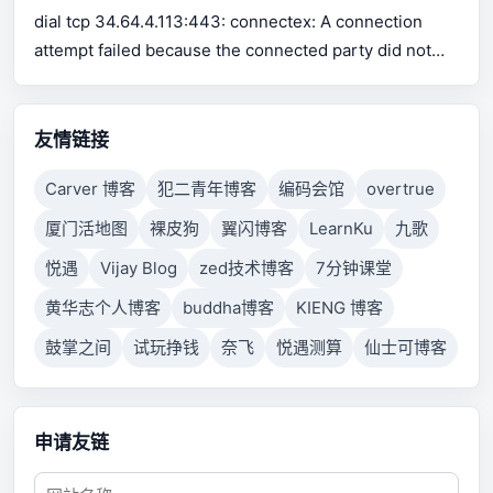
for Excel support Use pip or conda to install xlrd.
dial tcp 34.64.4.113:443: connectex: A connection
attempt failed because the connected party did not
properly respond after a period of time, or established
connection failed because connected host has failed
to respond.
友情链接
Carver 博客
犯二青年博客
编码会馆
overtrue
厦门活地图
裸皮狗
翼闪博客
LearnKu
九歌
悦遇
Vijay Blog
zed技术博客
7分钟课堂
黄华志个人博客
buddha博客
KIENG 博客
鼓掌之间
试玩挣钱
奈飞
悦遇测算
仙士可博客
申请友链