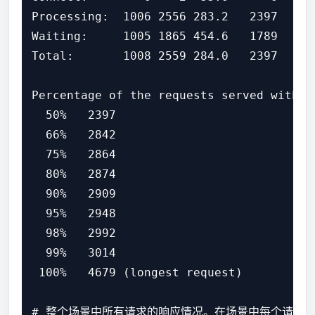
Processing:  1006 2556 283.2   2397    46
Waiting:     1005 1865 454.6   1789    46
Total:       1008 2559 284.0   2397    46
Percentage of the requests served within
  50%   2397

  66%   2842

  75%   2864

  80%   2874

  90%   2909

  95%   2948

  98%   2992

  99%   3014

 100%   4679 (longest request)
