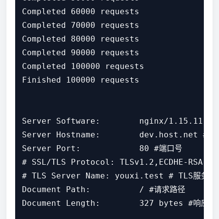
Completed 60000 requests

Completed 70000 requests

Completed 80000 requests

Completed 90000 requests

Completed 100000 requests

Finished 100000 requests

Server Software:        nginx/1.15.11
Server Hostname:        dev.host.net #
Server Port:            80 #端口号

# SSL/TLS Protocol: TLSv1.2,ECDHE-RSA-AE
# TLS Server Name: youxi.test # TLS服务器
Document Path:          / #请求路径

Document Length:        327 bytes #响应