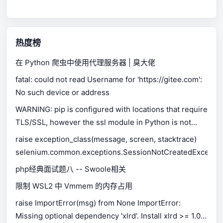
热度榜
在 Python 爬虫中使用代理服务器 | 臭大佬
fatal: could not read Username for 'https://gitee.com':
No such device or address
WARNING: pip is configured with locations that require
TLS/SSL, however the ssl module in Python is not
available.
raise exception_class(message, screen, stacktrace)
selenium.common.exceptions.SessionNotCreatedExceptio
php经典面试题八 -- Swoole相关
限制 WSL2 中 Vmmem 的内存占用
raise ImportError(msg) from None ImportError:
Missing optional dependency 'xlrd'. Install xlrd >= 1.0.0