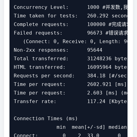
Concurrency Level:      1000 #并发数,我
Time taken for tests:   260.292 second
Complete requests:      100000 #完成请求数

Failed requests:        96673 #错误请求数

   (Connect: 0, Receive: 0, Length: 9667
Non-2xx responses:      95644  

Total transferred:      31248236 byt
HTML transferred:       16095964 by
Requests per second:    384.18 [#
Time per request:       2602.921
Time per request:       2.603 [ms] (me
Transfer rate:          117.24 [K
Connection Times (ms)

              min  mean[+/-sd] median   m
Connect:        0    2  33.0      0     5