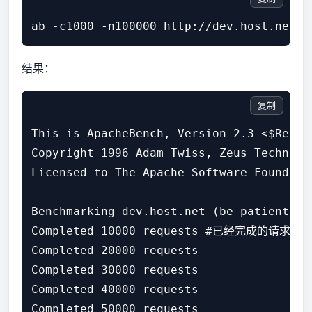
结果：
复制
This is ApacheBench, Version 2.3 <$Revisi
Copyright 1996 Adam Twiss, Zeus Technolo
Licensed to The Apache Software Foundati
Benchmarking dev.host.net (be patient)

Completed 10000 requests #已经完成的请求数

Completed 20000 requests

Completed 30000 requests

Completed 40000 requests

Completed 50000 requests
