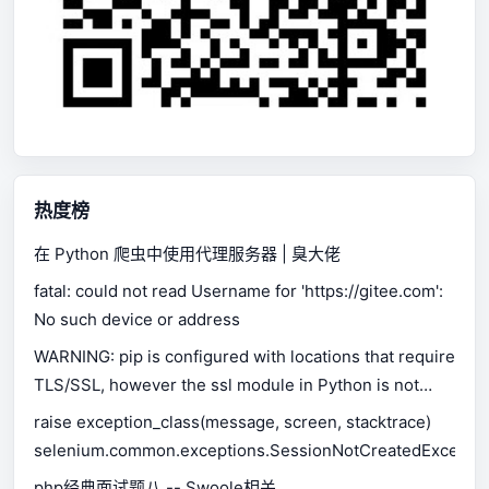
热度榜
在 Python 爬虫中使用代理服务器 | 臭大佬
fatal: could not read Username for 'https://gitee.com':
No such device or address
WARNING: pip is configured with locations that require
TLS/SSL, however the ssl module in Python is not
available.
raise exception_class(message, screen, stacktrace)
selenium.common.exceptions.SessionNotCreatedExceptio
php经典面试题八 -- Swoole相关