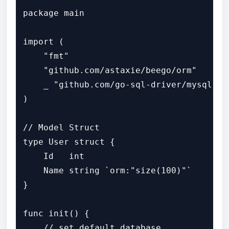
package main

import (

    "fmt"

    "github.com/astaxie/beego/orm"

    _ "github.com/go-sql-driver/mysql" /
)

// Model Struct

type User struct {

    Id   int

    Name string `orm:"size(100)"`

}

func init() {

    // set default database
