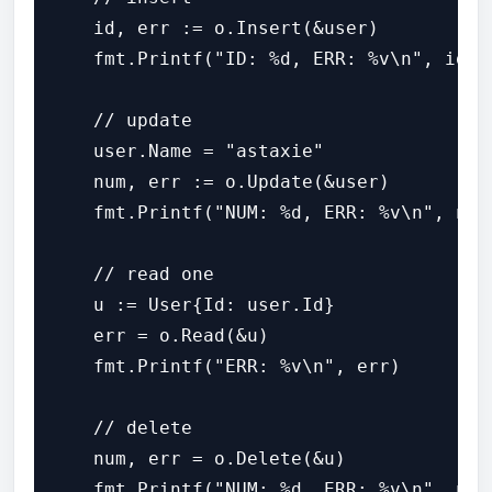
    id, err := o.Insert(&user)

    fmt.Printf("ID: %d, ERR: %v\n", id, e
    // update

    user.Name = "astaxie"

    num, err := o.Update(&user)

    fmt.Printf("NUM: %d, ERR: %v\n", num,
    // read one

    u := User{Id: user.Id}

    err = o.Read(&u)

    fmt.Printf("ERR: %v\n", err)

    // delete

    num, err = o.Delete(&u)

    fmt.Printf("NUM: %d, ERR: %v\n", num,