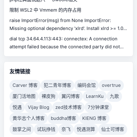
限制 WSL2 中 Vmmem 的内存占用
raise ImportError(msg) from None ImportError:
Missing optional dependency 'xlrd'. Install xlrd >= 1.0.0
for Excel support Use pip or conda to install xlrd.
dial tcp 34.64.4.113:443: connectex: A connection
attempt failed because the connected party did not
properly respond after a period of time, or established
connection failed because connected host has failed
to respond.
友情链接
Carver 博客
犯二青年博客
编码会馆
overtrue
厦门活地图
裸皮狗
翼闪博客
LearnKu
九歌
悦遇
Vijay Blog
zed技术博客
7分钟课堂
黄华志个人博客
buddha博客
KIENG 博客
鼓掌之间
试玩挣钱
奈飞
悦遇测算
仙士可博客