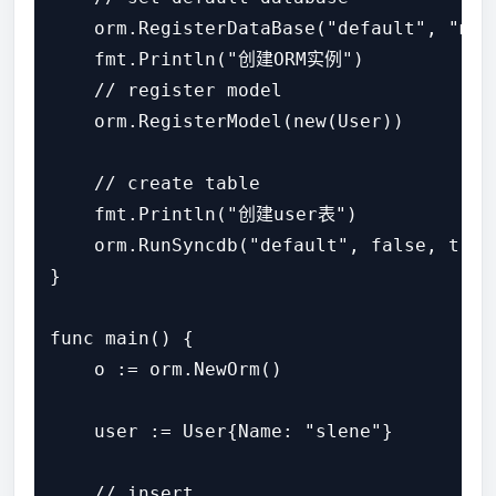
    orm.RegisterDataBase("default", "mys
    fmt.Println("创建ORM实例")

    // register model

    orm.RegisterModel(new(User))

    // create table

    fmt.Println("创建user表")

    orm.RunSyncdb("default", false, true)
}

func main() {

    o := orm.NewOrm()

    user := User{Name: "slene"}

    // insert
